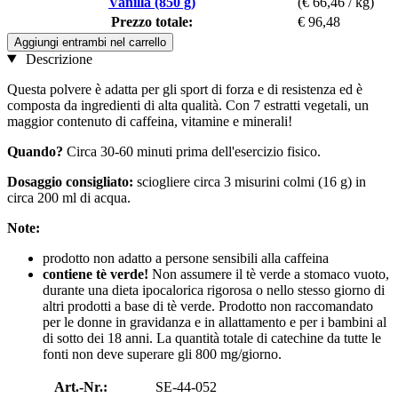
Vanilla (850 g)
(€ 66,46 / kg)
Prezzo totale:
€ 96,48
Aggiungi entrambi nel carrello
Descrizione
Questa polvere è adatta per gli sport di forza e di resistenza ed è
composta da ingredienti di alta qualità. Con 7 estratti vegetali, un
maggior contenuto di caffeina, vitamine e minerali!
Quando?
Circa 30-60 minuti prima dell'esercizio fisico.
Dosaggio consigliato:
sciogliere circa 3 misurini colmi (16 g) in
circa 200 ml di acqua.
Note:
prodotto non adatto a persone sensibili alla caffeina
contiene tè verde!
Non assumere il tè verde a stomaco vuoto,
durante una dieta ipocalorica rigorosa o nello stesso giorno di
altri prodotti a base di tè verde. Prodotto non raccomandato
per le donne in gravidanza e in allattamento e per i bambini al
di sotto dei 18 anni. La quantità totale di catechine da tutte le
fonti non deve superare gli 800 mg/giorno.
Art.-Nr.:
SE-44-052