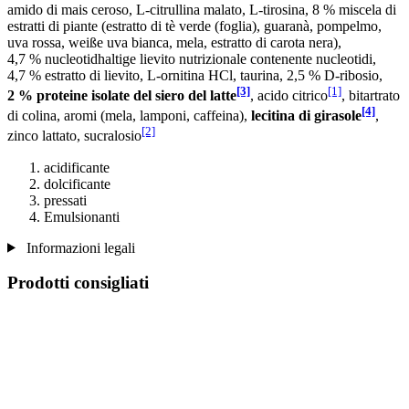
amido di mais ceroso, L-citrullina malato, L-tirosina, 8 % miscela di
estratti di piante (estratto di tè verde (foglia), guaranà, pompelmo,
uva rossa, weiße uva bianca, mela, estratto di carota nera),
4,7 % nucleotidhaltige lievito nutrizionale contenente nucleotidi,
4,7 % estratto di lievito, L-ornitina HCl, taurina, 2,5 % D-ribosio,
[3]
[1]
2 % proteine isolate del siero del latte
, acido citrico
, bitartrato
[4]
di colina, aromi (mela, lamponi, caffeina),
lecitina di girasole
,
[2]
zinco lattato, sucralosio
acidificante
dolcificante
pressati
Emulsionanti
Informazioni legali
Prodotti consigliati