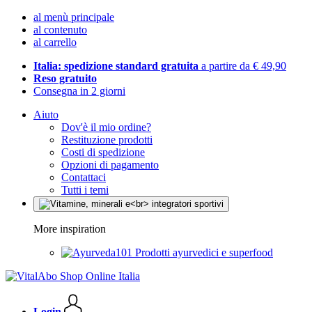
al menù principale
al contenuto
al carrello
Italia: spedizione standard gratuita
a partire da € 49,90
Reso gratuito
Consegna in 2 giorni
Aiuto
Dov'è il mio ordine?
Restituzione prodotti
Costi di spedizione
Opzioni di pagamento
Contattaci
Tutti i temi
More inspiration
Prodotti ayurvedici e superfood
Login