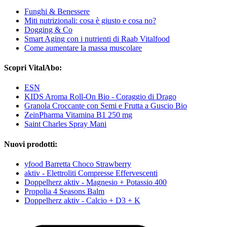
Funghi & Benessere
Miti nutrizionali: cosa è giusto e cosa no?
Dogging & Co
Smart Aging con i nutrienti di Raab Vitalfood
Come aumentare la massa muscolare
Scopri VitalAbo:
ESN
KIDS Aroma Roll-On Bio - Coraggio di Drago
Granola Croccante con Semi e Frutta a Guscio Bio
ZeinPharma Vitamina B1 250 mg
Saint Charles Spray Mani
Nuovi prodotti:
yfood Barretta Choco Strawberry
aktiv - Elettroliti Compresse Effervescenti
Doppelherz aktiv - Magnesio + Potassio 400
Propolia 4 Seasons Balm
Doppelherz aktiv - Calcio + D3 + K