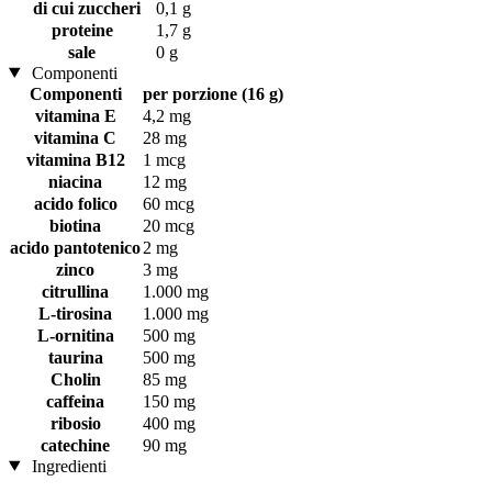
di cui zuccheri
0,1 g
proteine
1,7 g
sale
0 g
Componenti
Componenti
per porzione (16 g)
vitamina E
4,2 mg
vitamina C
28 mg
vitamina B12
1 mcg
niacina
12 mg
acido folico
60 mcg
biotina
20 mcg
acido pantotenico
2 mg
zinco
3 mg
citrullina
1.000 mg
L-tirosina
1.000 mg
L-ornitina
500 mg
taurina
500 mg
Cholin
85 mg
caffeina
150 mg
ribosio
400 mg
catechine
90 mg
Ingredienti