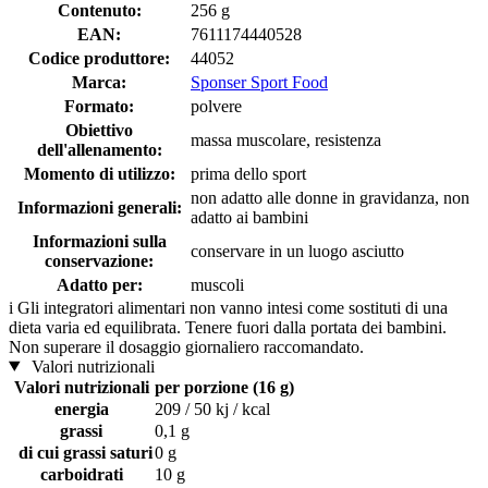
Contenuto:
256 g
EAN:
7611174440528
Codice produttore:
44052
Marca:
Sponser Sport Food
Formato:
polvere
Obiettivo
massa muscolare, resistenza
dell'allenamento:
Momento di utilizzo:
prima dello sport
non adatto alle donne in gravidanza, non
Informazioni generali:
adatto ai bambini
Informazioni sulla
conservare in un luogo asciutto
conservazione:
Adatto per:
muscoli
i
Gli integratori alimentari non vanno intesi come sostituti di una
dieta varia ed equilibrata. Tenere fuori dalla portata dei bambini.
Non superare il dosaggio giornaliero raccomandato.
Valori nutrizionali
Valori nutrizionali
per porzione (16 g)
energia
209 / 50 kj / kcal
grassi
0,1 g
di cui grassi saturi
0 g
carboidrati
10 g