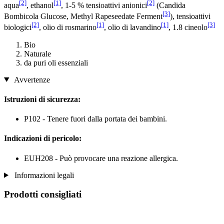
[2]
[1]
[2]
aqua
, ethanol
, 1-5 % tensioattivi anionici
(Candida
[3]
Bombicola Glucose, Methyl Rapeseedate Ferment
), tensioattivi
[2]
[1]
[1]
[3]
biologici
, olio di rosmarino
, olio di lavandino
, 1.8 cineolo
Bio
Naturale
da puri oli essenziali
Avvertenze
Istruzioni di sicurezza:
P102 - Tenere fuori dalla portata dei bambini.
Indicazioni di pericolo:
EUH208 - Può provocare una reazione allergica.
Informazioni legali
Prodotti consigliati