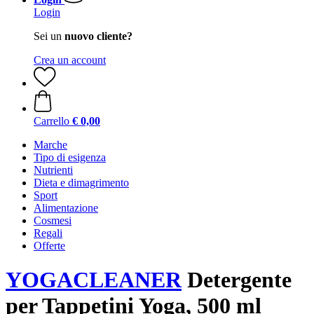
Login
Sei un
nuovo cliente?
Crea un account
Carrello
€ 0,00
Marche
Tipo di esigenza
Nutrienti
Dieta e dimagrimento
Sport
Alimentazione
Cosmesi
Regali
Offerte
YOGACLEANER
Detergente
per Tappetini Yoga, 500 ml