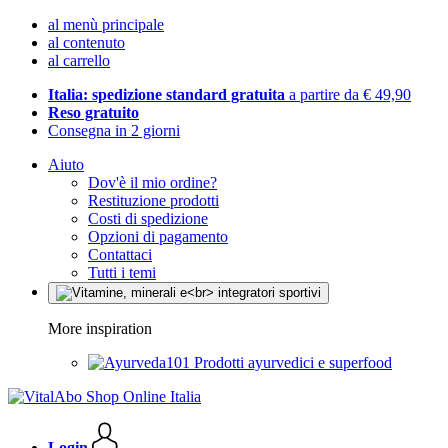
al menù principale
al contenuto
al carrello
Italia: spedizione standard gratuita
a partire da € 49,90
Reso gratuito
Consegna in 2 giorni
Aiuto
Dov'è il mio ordine?
Restituzione prodotti
Costi di spedizione
Opzioni di pagamento
Contattaci
Tutti i temi
More inspiration
Prodotti ayurvedici e superfood
Login