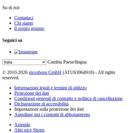
Su di noi
Contattaci
Chi siamo
Il nostro gruppo
Seguici su
Cambia Paese/lingua
© 2010-2026
niceshops GmbH
(ATU63964918) - All rights
reserved.
Informazioni legali e termini di utilizzo
Protezione dei dati
Condizioni generali di contratto e politica di cancellazione
Dichiarazione di accessibilità
Impostazioni sulla protezione dei dati
Annullare qui i contratti di abbonamento
Azienda
Altri nice Shops