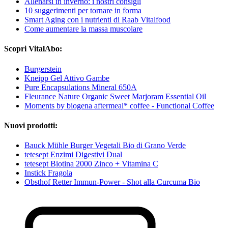
Allenarsi in inverno: i nostri consigli
10 suggerimenti per tornare in forma
Smart Aging con i nutrienti di Raab Vitalfood
Come aumentare la massa muscolare
Scopri VitalAbo:
Burgerstein
Kneipp Gel Attivo Gambe
Pure Encapsulations Mineral 650A
Fleurance Nature Organic Sweet Marjoram Essential Oil
Moments by biogena aftermeal* coffee - Functional Coffee
Nuovi prodotti:
Bauck Mühle Burger Vegetali Bio di Grano Verde
tetesept Enzimi Digestivi Dual
tetesept Biotina 2000 Zinco + Vitamina C
Instick Fragola
Obsthof Retter Immun-Power - Shot alla Curcuma Bio