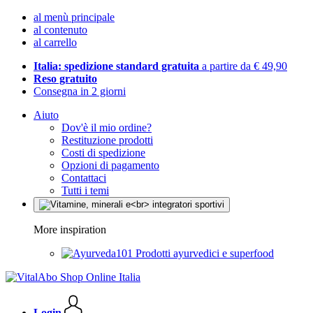
al menù principale
al contenuto
al carrello
Italia: spedizione standard gratuita
a partire da € 49,90
Reso gratuito
Consegna in 2 giorni
Aiuto
Dov'è il mio ordine?
Restituzione prodotti
Costi di spedizione
Opzioni di pagamento
Contattaci
Tutti i temi
More inspiration
Prodotti ayurvedici e superfood
Login