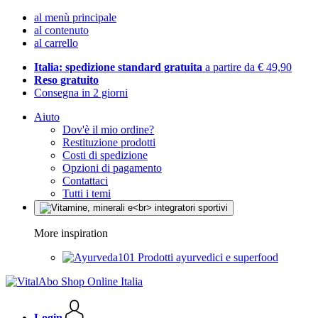
al menù principale
al contenuto
al carrello
Italia: spedizione standard gratuita
a partire da € 49,90
Reso gratuito
Consegna in 2 giorni
Aiuto
Dov'è il mio ordine?
Restituzione prodotti
Costi di spedizione
Opzioni di pagamento
Contattaci
Tutti i temi
More inspiration
Prodotti ayurvedici e superfood
Login