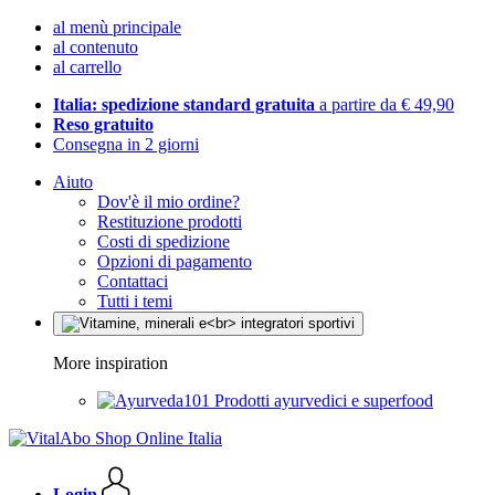
al menù principale
al contenuto
al carrello
Italia: spedizione standard gratuita
a partire da € 49,90
Reso gratuito
Consegna in 2 giorni
Aiuto
Dov'è il mio ordine?
Restituzione prodotti
Costi di spedizione
Opzioni di pagamento
Contattaci
Tutti i temi
More inspiration
Prodotti ayurvedici e superfood
Login