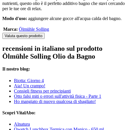
nutrienti, questo olio è il perfetto additivo bagno che stavi cercando
per le tue ore di relax.
Modo d'uso:
aggiungere alcune gocce all'acqua calda del bagno.
Marca:
Ölmühle Solling
Valuta questo prodotto
recensioni in italiano sul prodotto
Ölmühle Solling Olio da Bagno
Il nostro blog:
Biotta: Giorno 4
Aia! Un crampo!
Consigli fitness per principianti
Otto falsi miti o errori sull'attività fisica - Parte 1
Ho mangiato di nuovo qualcosa di sbagliato!
Scopri VitalAbo:
Alnatura
Qwetch Lunchbox Termica con Manico - 650 ml