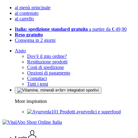
al menù principale
al contenuto
al carrello
Italia: spedizione standard gratuita
a partire da € 49,90
Reso gratuito
Consegna in 2 giorni
Aiuto
Dov'è il mio ordine?
Restituzione prodotti
Costi di spedizione
Opzioni di pagamento
Contattaci
Tutti i temi
More inspiration
Prodotti ayurvedici e superfood
Login