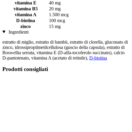
vitamina E
40 mg
vitamina B5
20 mg
vitamina A
1.500 mcg
D-biotina
100 mcg
zinco
15 mg
Ingredienti
estratto di miglio, estratto di bambù, estratto di clorella, gluconato di
zinco, idrossipropilmetilcellulosa (guscio della capsula), estratto di
Boswellia serrata, vitamina E (D-alfa-tocoferolo succinato), calcio
D-pantotenato, vitamina A (acetato di retinile),
D-biotina
Prodotti consigliati