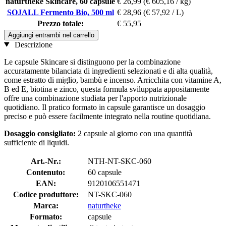
naturtheke Skincare, 60 capsule
€ 26,99
(€ 605,16 / kg)
SOJALL Fermento Bio, 500 ml
€ 28,96
(€ 57,92 / L)
Prezzo totale:
€ 55,95
Aggiungi entrambi nel carrello
Descrizione
Le capsule Skincare si distinguono per la combinazione
accuratamente bilanciata di ingredienti selezionati e di alta qualità,
come estratto di miglio, bambù e incenso. Arricchita con vitamine A,
B ed E, biotina e zinco, questa formula sviluppata appositamente
offre una combinazione studiata per l'apporto nutrizionale
quotidiano. Il pratico formato in capsule garantisce un dosaggio
preciso e può essere facilmente integrato nella routine quotidiana.
Dosaggio consigliato:
2 capsule al giorno con una quantità
sufficiente di liquidi.
Art.-Nr.:
NTH-NT-SKC-060
Contenuto:
60 capsule
EAN:
9120106551471
Codice produttore:
NT-SKC-060
Marca:
naturtheke
Formato:
capsule