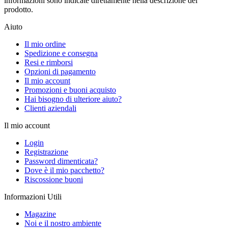
informazioni sono indicate direttamente nella descrizione del
prodotto.
Aiuto
Il mio ordine
Spedizione e consegna
Resi e rimborsi
Opzioni di pagamento
Il mio account
Promozioni e buoni acquisto
Hai bisogno di ulteriore aiuto?
Clienti aziendali
Il mio account
Login
Registrazione
Password dimenticata?
Dove è il mio pacchetto?
Riscossione buoni
Informazioni Utili
Magazine
Noi e il nostro ambiente