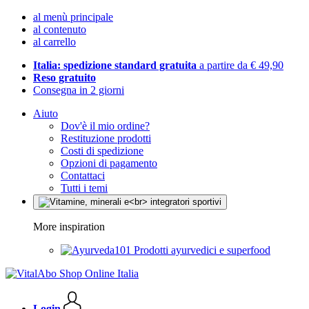
al menù principale
al contenuto
al carrello
Italia: spedizione standard gratuita
a partire da € 49,90
Reso gratuito
Consegna in 2 giorni
Aiuto
Dov'è il mio ordine?
Restituzione prodotti
Costi di spedizione
Opzioni di pagamento
Contattaci
Tutti i temi
More inspiration
Prodotti ayurvedici e superfood
Login