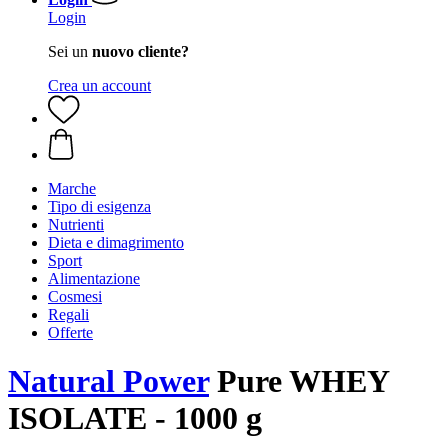
Login
Sei un
nuovo cliente?
Crea un account
Marche
Tipo di esigenza
Nutrienti
Dieta e dimagrimento
Sport
Alimentazione
Cosmesi
Regali
Offerte
Natural Power
Pure WHEY
ISOLATE - 1000 g