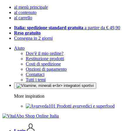
al menù principale
al contenuto
al carrello
Italia: spedizione standard gratuita
a partire da € 49,90
Reso gratuito
Consegna in 2 giorni
Aiuto
Dov'è il mio ordine?
Restituzione prodotti
Costi di spedizione
Opzioni di pagamento
Contattaci
Tutti i temi
More inspiration
Prodotti ayurvedici e superfood
Login