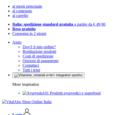
al menù principale
al contenuto
al carrello
Italia: spedizione standard gratuita
a partire da € 49,90
Reso gratuito
Consegna in 2 giorni
Aiuto
Dov'è il mio ordine?
Restituzione prodotti
Costi di spedizione
Opzioni di pagamento
Contattaci
Tutti i temi
More inspiration
Prodotti ayurvedici e superfood
Login