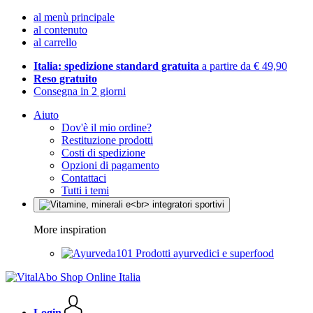
al menù principale
al contenuto
al carrello
Italia: spedizione standard gratuita
a partire da € 49,90
Reso gratuito
Consegna in 2 giorni
Aiuto
Dov'è il mio ordine?
Restituzione prodotti
Costi di spedizione
Opzioni di pagamento
Contattaci
Tutti i temi
More inspiration
Prodotti ayurvedici e superfood
Login