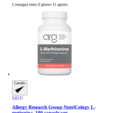
Consegna entro il giorno 11 agosto
Carrello
5.0 (1)
Allergy Research Group
NutriCology L-​
metionina, 100 capsule veg.