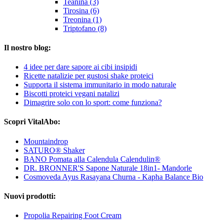
Teanina (3)
Tirosina (6)
Treonina (1)
Triptofano (8)
Il nostro blog:
4 idee per dare sapore ai cibi insipidi
Ricette natalizie per gustosi shake proteici
Supporta il sistema immunitario in modo naturale
Biscotti proteici vegani natalizi
Dimagrire solo con lo sport: come funziona?
Scopri VitalAbo:
Mountaindrop
SATURO® Shaker
BANO Pomata alla Calendula Calendulin®
DR. BRONNER'S Sapone Naturale 18in1- Mandorle
Cosmoveda Ayus Rasayana Churna - Kapha Balance Bio
Nuovi prodotti:
Propolia Repairing Foot Cream