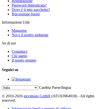
Registrazione
Password dimenticata?
Dove è il mio pacchetto?
Riscossione buoni
Informazioni Utili
Magazine
Noi e il nostro ambiente
Su di noi
Contattaci
Chi siamo
Il nostro gruppo
Seguici su
Cambia Paese/lingua
© 2010-2026
niceshops GmbH
(ATU63964918) - All rights
reserved.
Informazioni legali e termini di utilizzo