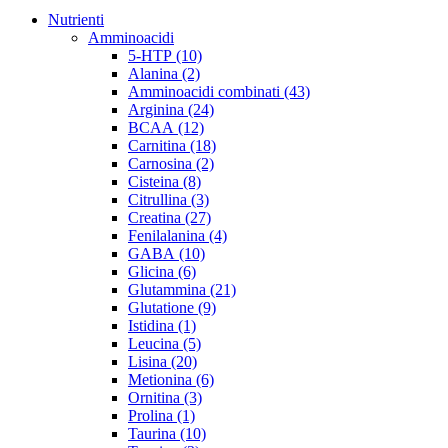
Nutrienti
Amminoacidi
5-HTP (10)
Alanina (2)
Amminoacidi combinati (43)
Arginina (24)
BCAA (12)
Carnitina (18)
Carnosina (2)
Cisteina (8)
Citrullina (3)
Creatina (27)
Fenilalanina (4)
GABA (10)
Glicina (6)
Glutammina (21)
Glutatione (9)
Istidina (1)
Leucina (5)
Lisina (20)
Metionina (6)
Ornitina (3)
Prolina (1)
Taurina (10)