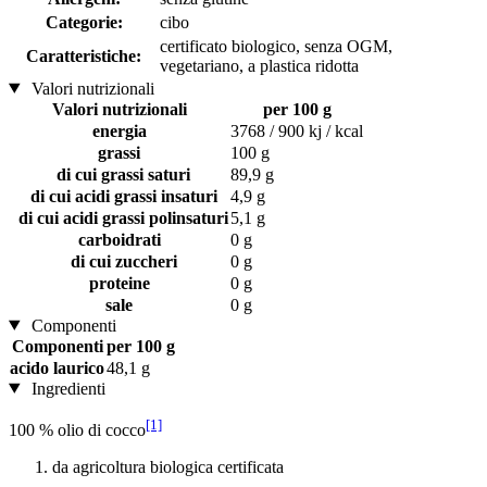
Categorie:
cibo
certificato biologico, senza OGM,
Caratteristiche:
vegetariano, a plastica ridotta
Valori nutrizionali
Valori nutrizionali
per 100 g
energia
3768 / 900 kj / kcal
grassi
100 g
di cui grassi saturi
89,9 g
di cui acidi grassi insaturi
4,9 g
di cui acidi grassi polinsaturi
5,1 g
carboidrati
0 g
di cui zuccheri
0 g
proteine
0 g
sale
0 g
Componenti
Componenti
per 100 g
acido laurico
48,1 g
Ingredienti
[1]
100 % olio di cocco
da agricoltura biologica certificata