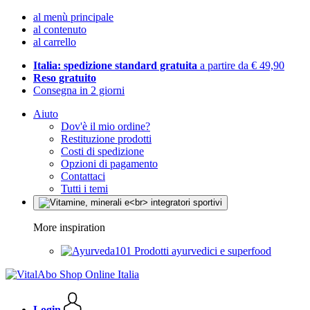
al menù principale
al contenuto
al carrello
Italia: spedizione standard gratuita
a partire da € 49,90
Reso gratuito
Consegna in 2 giorni
Aiuto
Dov'è il mio ordine?
Restituzione prodotti
Costi di spedizione
Opzioni di pagamento
Contattaci
Tutti i temi
More inspiration
Prodotti ayurvedici e superfood
Login