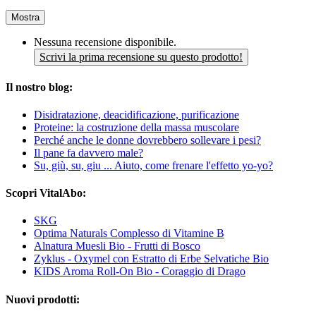
Mostra
Nessuna recensione disponibile.
Scrivi la prima recensione su questo prodotto!
Il nostro blog:
Disidratazione, deacidificazione, purificazione
Proteine: la costruzione della massa muscolare
Perché anche le donne dovrebbero sollevare i pesi?
Il pane fa davvero male?
Su, giù, su, giu ... Aiuto, come frenare l'effetto yo-yo?
Scopri VitalAbo:
SKG
Optima Naturals Complesso di Vitamine B
Alnatura Muesli Bio - Frutti di Bosco
Zyklus - Oxymel con Estratto di Erbe Selvatiche Bio
KIDS Aroma Roll-On Bio - Coraggio di Drago
Nuovi prodotti: