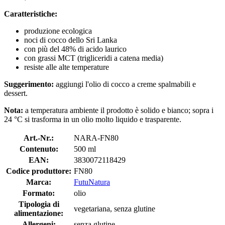
Caratteristiche:
produzione ecologica
noci di cocco dello Sri Lanka
con più del 48% di acido laurico
con grassi MCT (trigliceridi a catena media)
resiste alle alte temperature
Suggerimento:
aggiungi l'olio di cocco a creme spalmabili e
dessert.
Nota:
a temperatura ambiente il prodotto è solido e bianco; sopra i
24 °C si trasforma in un olio molto liquido e trasparente.
Art.-Nr.:
NARA-FN80
Contenuto:
500 ml
EAN:
3830072118429
Codice produttore:
FN80
Marca:
FutuNatura
Formato:
olio
Tipologia di
vegetariana, senza glutine
alimentazione:
Allergeni:
senza glutine