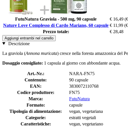
FutuNatura Graviola - 500 mg, 90 capsule
€ 16,49
(
Nature Love Complesso di Cardo Mariano, 60 capsule
€ 11,99
(€
Prezzo totale:
€ 28,48
Aggiungi entrambi nel carrello
Descrizione
La graviola (
Annona muricata
) cresce nella foresta amazzonica del Pe
Dosaggio consigliato:
1 capsula al giorno con abbondante acqua.
Art.-Nr.:
NARA-FN75
Contenuto:
90 capsule
EAN:
3830072110768
Codice produttore:
FN75
Marca:
FutuNatura
Formato:
capsule
Tipologia di alimentazione:
vegan, vegetariana
Categorie:
estratti vegetali
Caratteristiche:
vegan, vegetariano