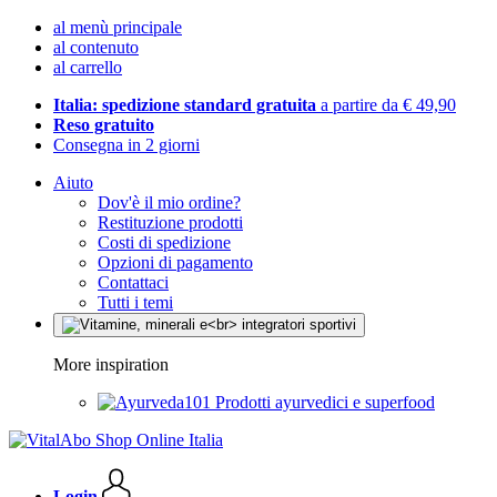
al menù principale
al contenuto
al carrello
Italia: spedizione standard gratuita
a partire da € 49,90
Reso gratuito
Consegna in 2 giorni
Aiuto
Dov'è il mio ordine?
Restituzione prodotti
Costi di spedizione
Opzioni di pagamento
Contattaci
Tutti i temi
More inspiration
Prodotti ayurvedici e superfood
Login