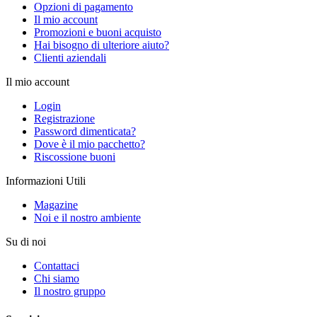
Opzioni di pagamento
Il mio account
Promozioni e buoni acquisto
Hai bisogno di ulteriore aiuto?
Clienti aziendali
Il mio account
Login
Registrazione
Password dimenticata?
Dove è il mio pacchetto?
Riscossione buoni
Informazioni Utili
Magazine
Noi e il nostro ambiente
Su di noi
Contattaci
Chi siamo
Il nostro gruppo