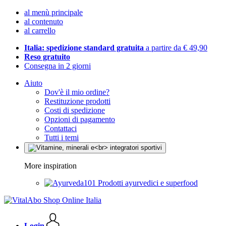
al menù principale
al contenuto
al carrello
Italia: spedizione standard gratuita
a partire da € 49,90
Reso gratuito
Consegna in 2 giorni
Aiuto
Dov'è il mio ordine?
Restituzione prodotti
Costi di spedizione
Opzioni di pagamento
Contattaci
Tutti i temi
More inspiration
Prodotti ayurvedici e superfood
Login