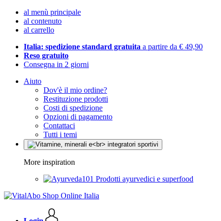
al menù principale
al contenuto
al carrello
Italia: spedizione standard gratuita
a partire da € 49,90
Reso gratuito
Consegna in 2 giorni
Aiuto
Dov'è il mio ordine?
Restituzione prodotti
Costi di spedizione
Opzioni di pagamento
Contattaci
Tutti i temi
More inspiration
Prodotti ayurvedici e superfood
Login