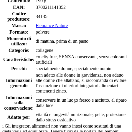
Contenuto:
190 g
EAN:
3700211141352
Codice
34135
produttore:
Marca:
Fleurance Nature
Formato:
polvere
Momento di
di mattina, prima di un pasto
utilizzo:
Categorie:
collagene
cruelty free, SENZA conservanti, senza coloranti
Caratteristiche:
artificiali
Per chi:
specialmente donne, specialmente uomini
non adatto alle donne in gravidanza, non adatto
Informazioni
alle donne che allattano, si raccomanda di evitare
generali:
l'assunzione di ulteriori integratori alimentari
contenenti zinco.
Informazioni
conservare in un luogo fresco e asciutto, al riparo
sulla
dalla luce
conservazione:
vitalità e longevità nutrizionale, pelle, protezione
Adatto per:
dallo stress ossidativo
i
Gli integratori alimentari non vanno intesi come sostituti di una
dieta varia ed equilibrata. Tenere fuori dalla portata dei bambini.