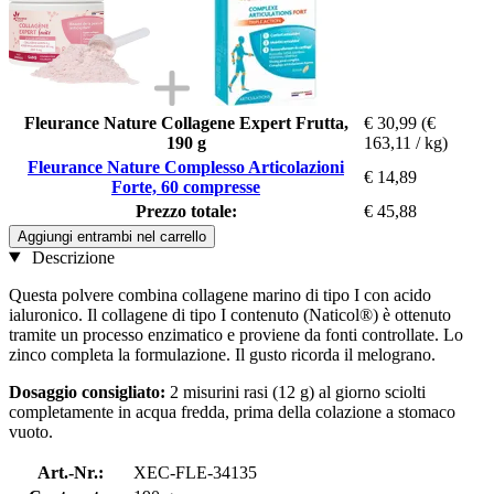
Fleurance Nature Collagene Expert Frutta,
€ 30,99
(€
190 g
163,11 / kg)
Fleurance Nature Complesso Articolazioni
€ 14,89
Forte, 60 compresse
Prezzo totale:
€ 45,88
Aggiungi entrambi nel carrello
Descrizione
Questa polvere combina collagene marino di tipo I con acido
ialuronico. Il collagene di tipo I contenuto (Naticol®) è ottenuto
tramite un processo enzimatico e proviene da fonti controllate. Lo
zinco completa la formulazione. Il gusto ricorda il melograno.
Dosaggio consigliato:
2 misurini rasi (12 g) al giorno sciolti
completamente in acqua fredda, prima della colazione a stomaco
vuoto.
Art.-Nr.:
XEC-FLE-34135