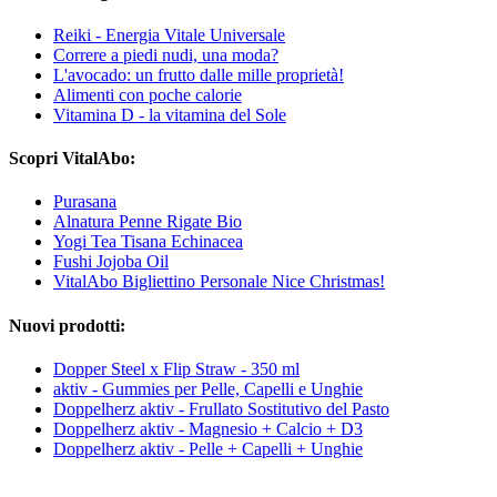
Reiki - Energia Vitale Universale
Correre a piedi nudi, una moda?
L'avocado: un frutto dalle mille proprietà!
Alimenti con poche calorie
Vitamina D - la vitamina del Sole
Scopri VitalAbo:
Purasana
Alnatura Penne Rigate Bio
Yogi Tea Tisana Echinacea
Fushi Jojoba Oil
VitalAbo Bigliettino Personale Nice Christmas!
Nuovi prodotti:
Dopper Steel x Flip Straw - 350 ml
aktiv - Gummies per Pelle, Capelli e Unghie
Doppelherz aktiv - Frullato Sostitutivo del Pasto
Doppelherz aktiv - Magnesio + Calcio + D3
Doppelherz aktiv - Pelle + Capelli + Unghie