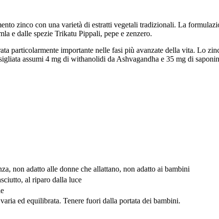
o zinco con una varietà di estratti vegetali tradizionali. La formula
a e dalle spezie Trikatu Pippali, pepe e zenzero.
ta particolarmente importante nelle fasi più avanzate della vita. Lo zinco
nsigliata assumi 4 mg di withanolidi da Ashvagandha e 35 mg di sapon
nza, non adatto alle donne che allattano, non adatto ai bambini
ciutto, al riparo dalla luce
le
 varia ed equilibrata. Tenere fuori dalla portata dei bambini.