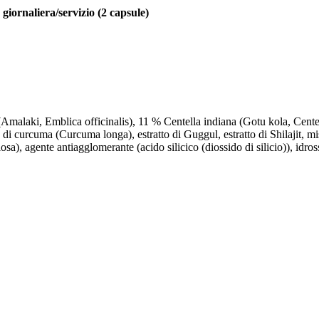
giornaliera/servizio (2 capsule)
malaki, Emblica officinalis), 11 % Centella indiana (Gotu kola, Centella
to di curcuma (Curcuma longa), estratto di Guggul, estratto di Shilajit, 
sa), agente antiagglomerante (acido silicico (diossido di silicio)), idros