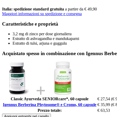
Italia: spedizione standard gratuita
a partire da € 49,90
Maggiori informazioni su spedizione e consegna
Caratteristiche e proprietà
3,2 mg di zinco per dose giornaliera
Estratto di ashvagandha e mandukaparni
Estratto di tulsi, arjuna e guggulu
Acquistato spesso in combinazione con Igennus Berb
Classic Ayurveda SENIORcare*, 60 capsule
€ 27,54
(€ 
Igennus Berberina Phytosome® e Cromo, 60 capsule
€ 35,99
(€ 
Prezzo totale:
€ 63,53
Aggiungi entrambi nel carrello