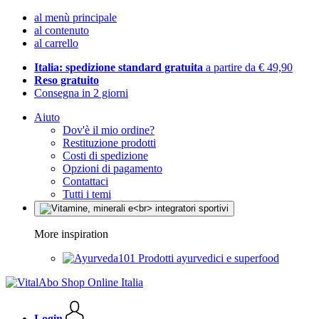
al menù principale
al contenuto
al carrello
Italia: spedizione standard gratuita
a partire da € 49,90
Reso gratuito
Consegna in 2 giorni
Aiuto
Dov'è il mio ordine?
Restituzione prodotti
Costi di spedizione
Opzioni di pagamento
Contattaci
Tutti i temi
More inspiration
Prodotti ayurvedici e superfood
Login