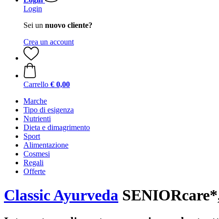
Login
Sei un
nuovo cliente?
Crea un account
Carrello
€ 0,00
Marche
Tipo di esigenza
Nutrienti
Dieta e dimagrimento
Sport
Alimentazione
Cosmesi
Regali
Offerte
Classic Ayurveda
SENIORcare*, 