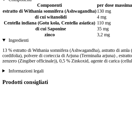
Componenti
per dose massima 
estratto di Withania somnifera (Ashwagandha)
130 mg
di cui witanolidi
4 mg
Centella indiana (Gotu kola, Centella asiatica)
110 mg
di cui Saponine
35 mg
zinco
3,2 mg
Ingredienti
13 % estratto di Withania somnifera (Ashwagandha), astratto di amla (A
cordifolia), polvere di corteccia di Arjuna (Terminalia arjuna) , estrat
zenzero (Zingiber officinale)), 0,5 % Zinkoxid, agente di carica (cellulo
Informazioni legali
Prodotti consigliati