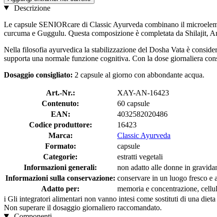
Descrizione
Le capsule SENIORcare di Classic Ayurveda combinano il microelement
curcuma e Guggulu. Questa composizione è completata da Shilajit, Aml
Nella filosofia ayurvedica la stabilizzazione del Dosha Vata è considera
supporta una normale funzione cognitiva. Con la dose giornaliera co
Dosaggio consigliato:
2 capsule al giorno con abbondante acqua.
Art.-Nr.:
XAY-AN-16423
Contenuto:
60 capsule
EAN:
4032582020486
Codice produttore:
16423
Marca:
Classic Ayurveda
Formato:
capsule
Categorie:
estratti vegetali
Informazioni generali:
non adatto alle donne in gravida
Informazioni sulla conservazione:
conservare in un luogo fresco e as
Adatto per:
memoria e concentrazione, cellu
i
Gli integratori alimentari non vanno intesi come sostituti di una dieta
Non superare il dosaggio giornaliero raccomandato.
Componenti