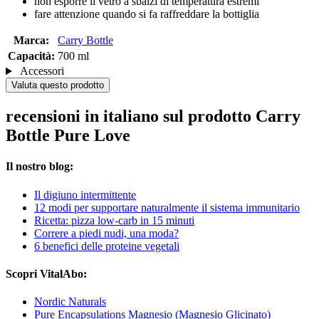
non esporre il vetro a sbalzi di temperatura estremi
fare attenzione quando si fa raffreddare la bottiglia
Marca:
Carry Bottle
Capacità:
700 ml
Accessori
Valuta questo prodotto
recensioni in italiano sul prodotto Carry
Bottle Pure Love
Il nostro blog:
Il digiuno intermittente
12 modi per supportare naturalmente il sistema immunitario
Ricetta: pizza low-carb in 15 minuti
Correre a piedi nudi, una moda?
6 benefici delle proteine vegetali
Scopri VitalAbo:
Nordic Naturals
Pure Encapsulations Magnesio (Magnesio Glicinato)