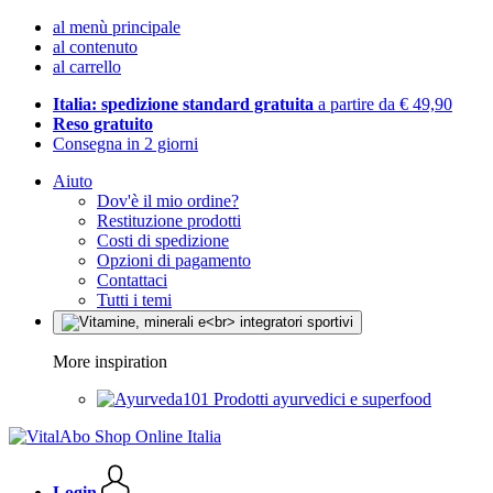
al menù principale
al contenuto
al carrello
Italia: spedizione standard gratuita
a partire da € 49,90
Reso gratuito
Consegna in 2 giorni
Aiuto
Dov'è il mio ordine?
Restituzione prodotti
Costi di spedizione
Opzioni di pagamento
Contattaci
Tutti i temi
More inspiration
Prodotti ayurvedici e superfood
Login