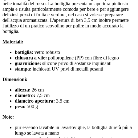
nelle tonalità del rosso. La bottiglia presenta un'apertura piuttosto
ampia e risulta particolarmente comoda per bere e per aggiungere
deliziosi pezzi di frutta e verdura, nel caso si volesse preparare
dell'acqua aromatizzata. L'apertura di ben 3,5 cm inoltre permette
l'utilizzo di un pratico scovolino per pulire in modo accurato la
bottiglia.
Materiali:
bottiglia:
vetro robusto
chiusura a vite:
polipropilene (PP) con fibre di legno
guarnizione:
silicone privo di sostanze inquinanti
stampa:
inchiostri UV privi di metalli pesanti
Dimensioni:
altezza:
26 cm
diametro:
7,5 cm
diametro apertura:
3,5 cm
peso:
500 g
Note:
pur essendo lavabile in lavastoviglie, la bottiglia durerà più a
lungo se lavata a mano