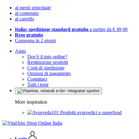
al menù principale
al contenuto
al carrello
Italia: spedizione standard gratuita
a partire da € 49,90
Reso gratuito
Consegna in 2 giorni
Aiuto
Dov'è il mio ordine?
Restituzione prodotti
Costi di spedizione
Opzioni di pagamento
Contattaci
Tutti i temi
More inspiration
Prodotti ayurvedici e superfood
Login