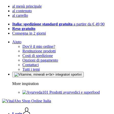
al menù principale
al contenuto
al carrello
Italia: spedizione standard gratuita
a partire da € 49,90
Reso gratuito
Consegna in 2 giorni
Aiuto
Dov'è il mio ordine?
Restituzione prodotti
Costi di spedizione
Opzioni di pagamento
Contattaci
Tutti i temi
More inspiration
Prodotti ayurvedici e superfood
Login