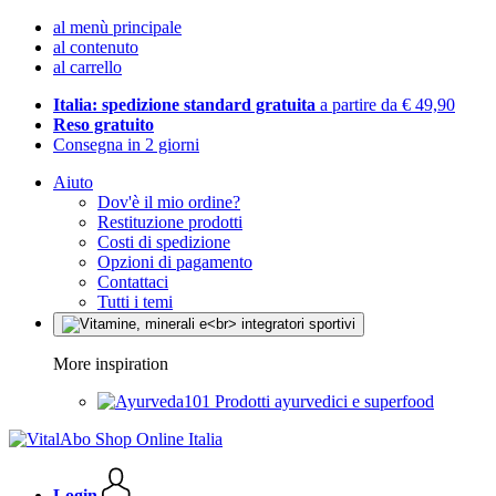
al menù principale
al contenuto
al carrello
Italia: spedizione standard gratuita
a partire da € 49,90
Reso gratuito
Consegna in 2 giorni
Aiuto
Dov'è il mio ordine?
Restituzione prodotti
Costi di spedizione
Opzioni di pagamento
Contattaci
Tutti i temi
More inspiration
Prodotti ayurvedici e superfood
Login