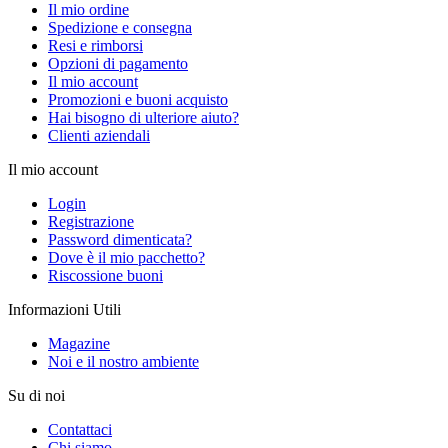
Il mio ordine
Spedizione e consegna
Resi e rimborsi
Opzioni di pagamento
Il mio account
Promozioni e buoni acquisto
Hai bisogno di ulteriore aiuto?
Clienti aziendali
Il mio account
Login
Registrazione
Password dimenticata?
Dove è il mio pacchetto?
Riscossione buoni
Informazioni Utili
Magazine
Noi e il nostro ambiente
Su di noi
Contattaci
Chi siamo