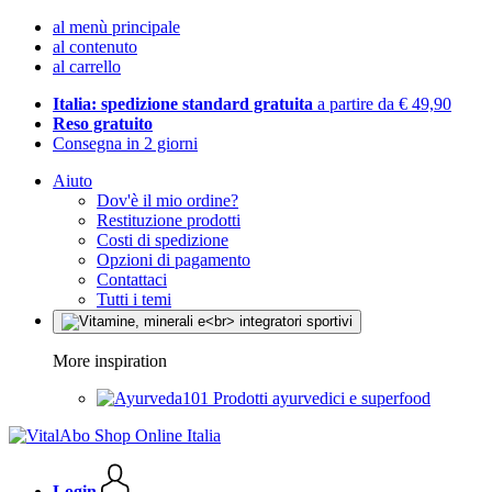
al menù principale
al contenuto
al carrello
Italia: spedizione standard gratuita
a partire da € 49,90
Reso gratuito
Consegna in 2 giorni
Aiuto
Dov'è il mio ordine?
Restituzione prodotti
Costi di spedizione
Opzioni di pagamento
Contattaci
Tutti i temi
More inspiration
Prodotti ayurvedici e superfood
Login