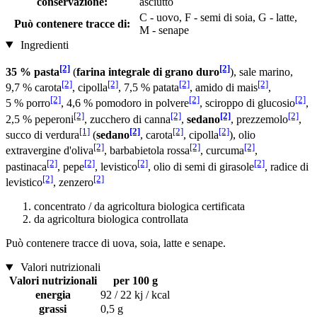
conservazione:
asciutto
C - uovo, F - semi di soia, G - latte,
Può contenere tracce di:
M - senape
Ingredienti
[2]
[2]
35 % pasta
(
farina integrale di grano duro
), sale marino,
[2]
[2]
[2]
[2]
9,7 % carota
, cipolla
, 7,5 % patata
, amido di mais
,
[2]
[2]
[2]
5 % porro
, 4,6 % pomodoro in polvere
, sciroppo di glucosio
,
[2]
[2]
[2]
[2]
2,5 % peperoni
, zucchero di canna
,
sedano
, prezzemolo
,
[1]
[2]
[2]
[2]
succo di verdura
(
sedano
, carota
, cipolla
), olio
[2]
[2]
[2]
extravergine d'oliva
, barbabietola rossa
, curcuma
,
[2]
[2]
[2]
[2]
pastinaca
, pepe
, levistico
, olio di semi di girasole
, radice di
[2]
[2]
levistico
, zenzero
concentrato / da agricoltura biologica certificata
da agricoltura biologica controllata
Può contenere tracce di uova, soia, latte e senape.
Valori nutrizionali
Valori nutrizionali
per 100 g
energia
92 / 22 kj / kcal
grassi
0,5 g