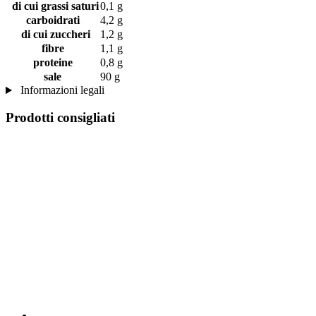
di cui grassi saturi
0,1 g
carboidrati
4,2 g
di cui zuccheri
1,2 g
fibre
1,1 g
proteine
0,8 g
sale
90 g
Informazioni legali
Prodotti consigliati