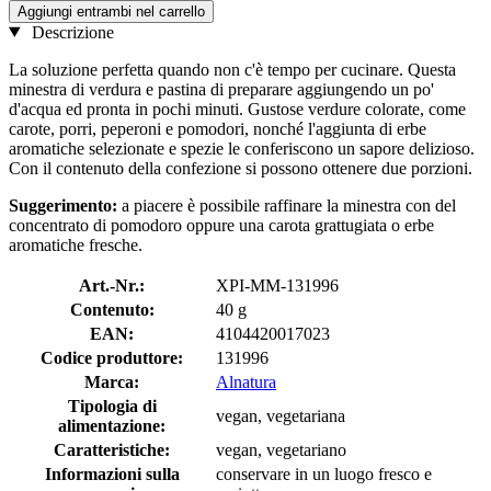
Aggiungi entrambi nel carrello
Descrizione
La soluzione perfetta quando non c'è tempo per cucinare. Questa
minestra di verdura e pastina di preparare aggiungendo un po'
d'acqua ed pronta in pochi minuti. Gustose verdure colorate, come
carote, porri, peperoni e pomodori, nonché l'aggiunta di erbe
aromatiche selezionate e spezie le conferiscono un sapore delizioso.
Con il contenuto della confezione si possono ottenere due porzioni.
Suggerimento:
a piacere è possibile raffinare la minestra con del
concentrato di pomodoro oppure una carota grattugiata o erbe
aromatiche fresche.
Art.-Nr.:
XPI-MM-131996
Contenuto:
40 g
EAN:
4104420017023
Codice produttore:
131996
Marca:
Alnatura
Tipologia di
vegan, vegetariana
alimentazione:
Caratteristiche:
vegan, vegetariano
Informazioni sulla
conservare in un luogo fresco e