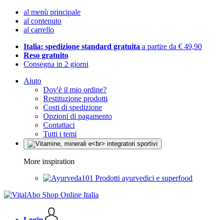
al menù principale
al contenuto
al carrello
Italia: spedizione standard gratuita
a partire da € 49,90
Reso gratuito
Consegna in 2 giorni
Aiuto
Dov'è il mio ordine?
Restituzione prodotti
Costi di spedizione
Opzioni di pagamento
Contattaci
Tutti i temi
More inspiration
Prodotti ayurvedici e superfood
Login