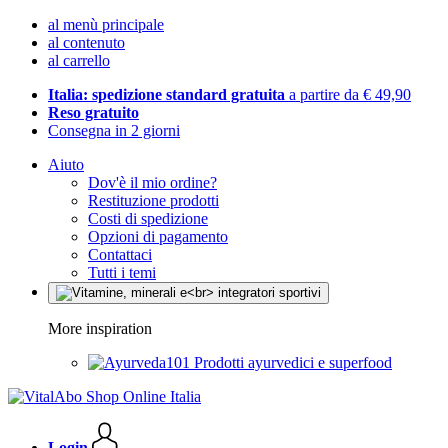
al menù principale
al contenuto
al carrello
Italia: spedizione standard gratuita
a partire da € 49,90
Reso gratuito
Consegna in 2 giorni
Aiuto
Dov'è il mio ordine?
Restituzione prodotti
Costi di spedizione
Opzioni di pagamento
Contattaci
Tutti i temi
More inspiration
Prodotti ayurvedici e superfood
Login