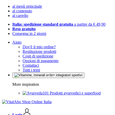
al menù principale
al contenuto
al carrello
Italia: spedizione standard gratuita
a partire da € 49,90
Reso gratuito
Consegna in 2 giorni
Aiuto
Dov'è il mio ordine?
Restituzione prodotti
Costi di spedizione
Opzioni di pagamento
Contattaci
Tutti i temi
More inspiration
Prodotti ayurvedici e superfood
Login