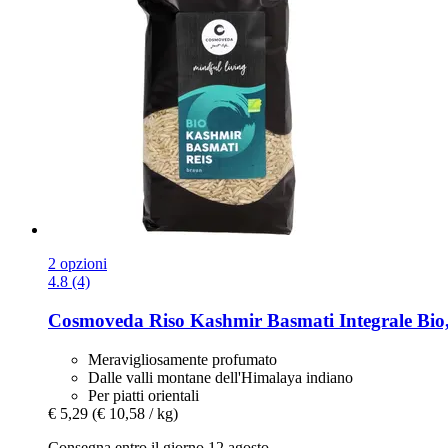
2 opzioni
4.8 (4)
Cosmoveda
Riso Kashmir Basmati Integrale Bio,
Meravigliosamente profumato
Dalle valli montane dell'Himalaya indiano
Per piatti orientali
€ 5,29
(€ 10,58 / kg)
Consegna entro il giorno 12 agosto