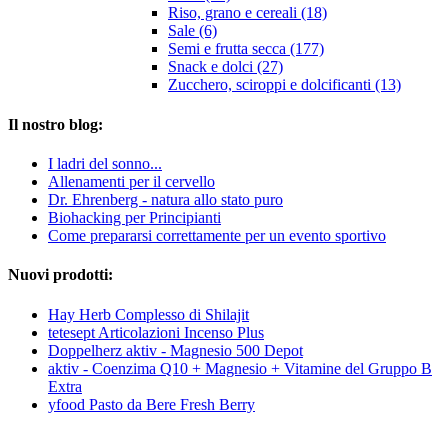
Riso, grano e cereali (18)
Sale (6)
Semi e frutta secca (177)
Snack e dolci (27)
Zucchero, sciroppi e dolcificanti (13)
Il nostro blog:
I ladri del sonno...
Allenamenti per il cervello
Dr. Ehrenberg - natura allo stato puro
Biohacking per Principianti
Come prepararsi correttamente per un evento sportivo
Nuovi prodotti:
Hay Herb Complesso di Shilajit
tetesept Articolazioni Incenso Plus
Doppelherz aktiv - Magnesio 500 Depot
aktiv - Coenzima Q10 + Magnesio + Vitamine del Gruppo B
Extra
yfood Pasto da Bere Fresh Berry