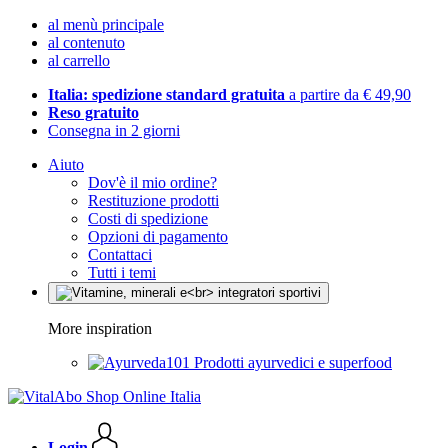
al menù principale
al contenuto
al carrello
Italia: spedizione standard gratuita
a partire da € 49,90
Reso gratuito
Consegna in 2 giorni
Aiuto
Dov'è il mio ordine?
Restituzione prodotti
Costi di spedizione
Opzioni di pagamento
Contattaci
Tutti i temi
More inspiration
Prodotti ayurvedici e superfood
Login