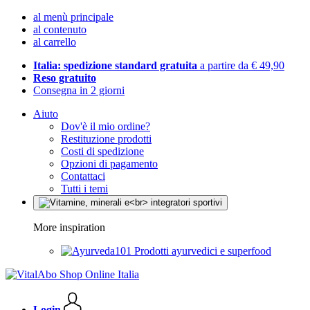
al menù principale
al contenuto
al carrello
Italia: spedizione standard gratuita
a partire da € 49,90
Reso gratuito
Consegna in 2 giorni
Aiuto
Dov'è il mio ordine?
Restituzione prodotti
Costi di spedizione
Opzioni di pagamento
Contattaci
Tutti i temi
More inspiration
Prodotti ayurvedici e superfood
Login