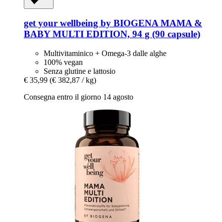
get your wellbeing by BIOGENA
MAMA &
BABY MULTI EDITION, 94 g (90 capsule)
Multivitaminico + Omega-3 dalle alghe
100% vegan
Senza glutine e lattosio
€ 35,99
(€ 382,87 / kg)
Consegna entro il giorno 14 agosto