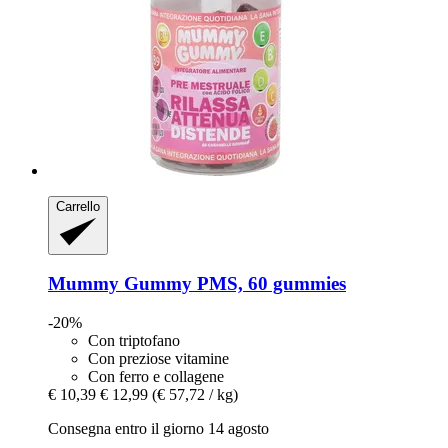
Carrello
Mummy Gummy
PMS, 60 gummies
-20%
Con triptofano
Con preziose vitamine
Con ferro e collagene
€ 10,39
€ 12,99
(€ 57,72 / kg)
Consegna entro il giorno 14 agosto