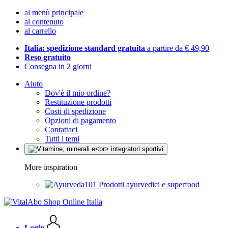
al menù principale
al contenuto
al carrello
Italia: spedizione standard gratuita
a partire da € 49,90
Reso gratuito
Consegna in 2 giorni
Aiuto
Dov'è il mio ordine?
Restituzione prodotti
Costi di spedizione
Opzioni di pagamento
Contattaci
Tutti i temi
More inspiration
Prodotti ayurvedici e superfood
Login