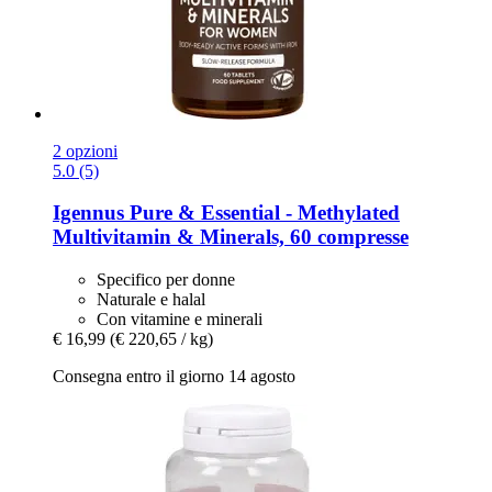
2 opzioni
5.0 (5)
Igennus
Pure & Essential -​ Methylated
Multivitamin & Minerals, 60 compresse
Specifico per donne
Naturale e halal
Con vitamine e minerali
€ 16,99
(€ 220,65 / kg)
Consegna entro il giorno 14 agosto