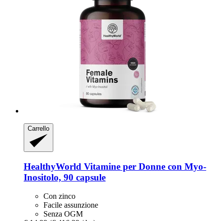
Carrello
HealthyWorld
Vitamine per Donne con Myo-​
Inositolo, 90 capsule
Con zinco
Facile assunzione
Senza OGM