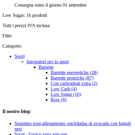
Consegna entro il giorno 01 settembre
Low Sugar: 16 prodotti
Tutti i prezzi IVA inclusa
Filtri
Categorie:
Sport
Integratori per lo sport
Barrette
Barrette energetiche (28)
Barrette proteiche (87)
Con carboidrati extra (2)
Low Carb (4)
Low Sugar (16)
Row (6)
Il nostro blog:
Spuntino post-allenamento: enchiladas di avocado con fagioli
neri
Sport - l'unico vero anti-age