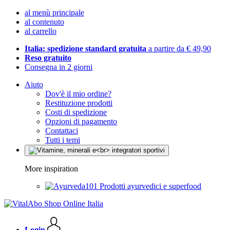
al menù principale
al contenuto
al carrello
Italia: spedizione standard gratuita
a partire da € 49,90
Reso gratuito
Consegna in 2 giorni
Aiuto
Dov'è il mio ordine?
Restituzione prodotti
Costi di spedizione
Opzioni di pagamento
Contattaci
Tutti i temi
More inspiration
Prodotti ayurvedici e superfood
Login