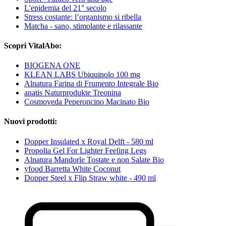
L'epidemia del 21° secolo
Stress costante: l’organismo si ribella
Matcha - sano, stimolante e rilassante
Scopri VitalAbo:
BIOGENA ONE
KLEAN LABS Ubiquinolo 100 mg
Alnatura Farina di Frumento Integrale Bio
anatis Naturprodukte Treonina
Cosmoveda Peperoncino Macinato Bio
Nuovi prodotti:
Dopper Insulated x Royal Delft - 580 ml
Propolia Gel For Lighter Feeling Legs
Alnatura Mandorle Tostate e non Salate Bio
yfood Barretta White Coconut
Dopper Steel x Flip Straw white - 490 ml