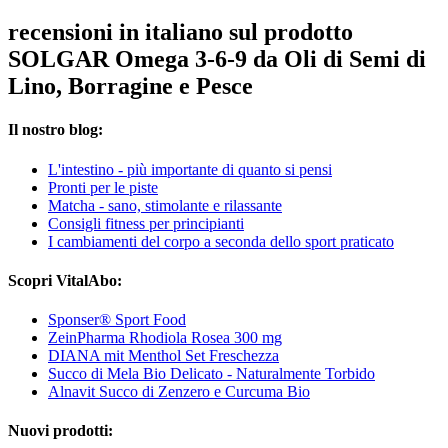
recensioni in italiano sul prodotto
SOLGAR Omega 3-6-9 da Oli di Semi di
Lino, Borragine e Pesce
Il nostro blog:
L'intestino - più importante di quanto si pensi
Pronti per le piste
Matcha - sano, stimolante e rilassante
Consigli fitness per principianti
I cambiamenti del corpo a seconda dello sport praticato
Scopri VitalAbo:
Sponser® Sport Food
ZeinPharma Rhodiola Rosea 300 mg
DIANA mit Menthol Set Freschezza
Succo di Mela Bio Delicato - Naturalmente Torbido
Alnavit Succo di Zenzero e Curcuma Bio
Nuovi prodotti: