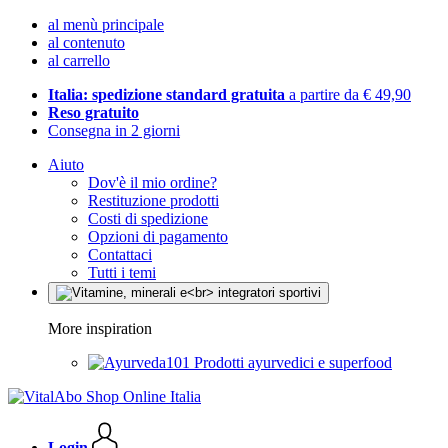
al menù principale
al contenuto
al carrello
Italia: spedizione standard gratuita
a partire da € 49,90
Reso gratuito
Consegna in 2 giorni
Aiuto
Dov'è il mio ordine?
Restituzione prodotti
Costi di spedizione
Opzioni di pagamento
Contattaci
Tutti i temi
More inspiration
Prodotti ayurvedici e superfood
Login