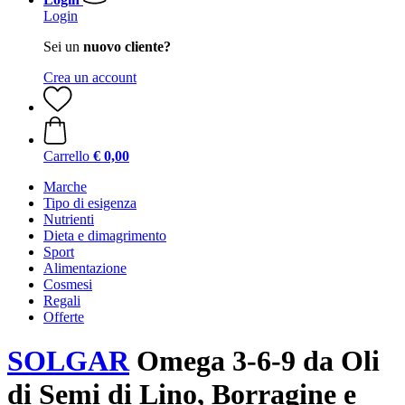
Login
Sei un
nuovo cliente?
Crea un account
Carrello
€ 0,00
Marche
Tipo di esigenza
Nutrienti
Dieta e dimagrimento
Sport
Alimentazione
Cosmesi
Regali
Offerte
SOLGAR
Omega 3-6-9 da Oli
di Semi di Lino, Borragine e