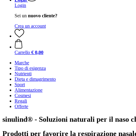
Login
Sei un
nuovo cliente?
Crea un account
Carrello
€ 0,00
Marche
Tipo di esigenza
Nutrienti
Dieta e dimagrimento
Sport
Alimentazione
Cosmesi
Regali
Offerte
sinulind® - Soluzioni naturali per il naso c
Prodotti per favorire la respirazione nasale