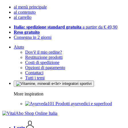
al menù principale
al contenuto
al carrello
Italia: spedizione standard gratuita
a partire da € 49,90
Reso gratuito
Consegna in 2 giorni
Aiuto
Dov'è il mio ordine?
Restituzione prodotti
Costi di spedizione
Opzioni di pagamento
Contattaci
Tutti i temi
More inspiration
Prodotti ayurvedici e superfood
Login