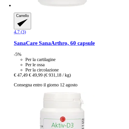
Carrello
4.7 (3)
SanaCare
SanaArthro, 60 capsule
-5%
Per la cartilagine
Per le ossa
Per la circolazione
€ 47,49
€ 49,99
(€ 931,18 / kg)
Consegna entro il giorno 12 agosto