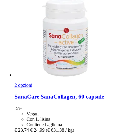
2 opzioni
SanaCare
SanaCollagen, 60 capsule
-5%
Vegan
Con L-lisina
Contiene L-glicina
€ 23,74
€ 24,99
(€ 631,38 / kg)