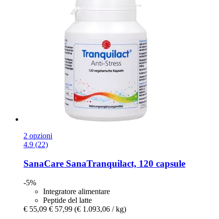
2 opzioni
4.9 (22)
SanaCare
SanaTranquilact, 120 capsule
-5%
Integratore alimentare
Peptide del latte
€ 55,09
€ 57,99
(€ 1.093,06 / kg)