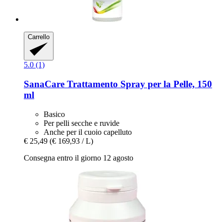
Carrello
5.0 (1)
SanaCare
Trattamento Spray per la Pelle, 150
ml
Basico
Per pelli secche e ruvide
Anche per il cuoio capelluto
€ 25,49
(€ 169,93 / L)
Consegna entro il giorno 12 agosto