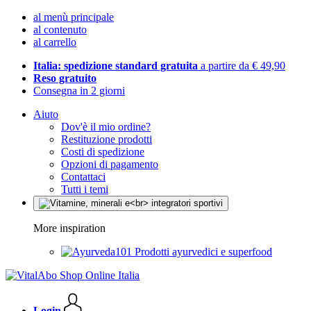
al menù principale
al contenuto
al carrello
Italia: spedizione standard gratuita
a partire da € 49,90
Reso gratuito
Consegna in 2 giorni
Aiuto
Dov'è il mio ordine?
Restituzione prodotti
Costi di spedizione
Opzioni di pagamento
Contattaci
Tutti i temi
More inspiration
Prodotti ayurvedici e superfood
Login