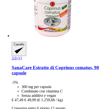
Carrello
3.0 (1)
SanaCare
Estratto di Coprinus comatus, 90
capsule
-5%
300 mg per capsula
Combinato con vitamina C
Senza additivi e vegan
€ 47,49
€ 49,99
(€ 1.259,68 / kg)
Consegna entro il giorno 12 agosto