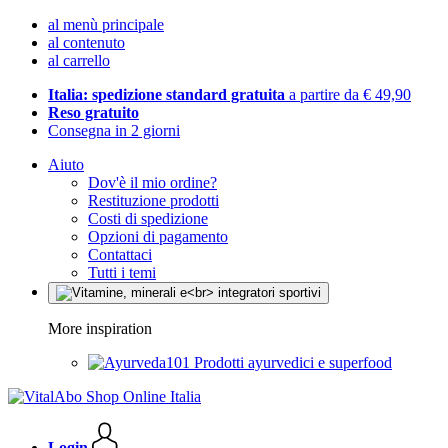
al menù principale
al contenuto
al carrello
Italia: spedizione standard gratuita
a partire da € 49,90
Reso gratuito
Consegna in 2 giorni
Aiuto
Dov'è il mio ordine?
Restituzione prodotti
Costi di spedizione
Opzioni di pagamento
Contattaci
Tutti i temi
More inspiration
Prodotti ayurvedici e superfood
Login