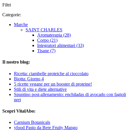
Filtri
Categorie:
Marche
SAINT CHARLES
Aromaterapia (28)
Corpo (21)
Integratori alimentari (33)
Tisane (7)
Il nostro blog:
Ricetta: ciambelle proteiche al cioccolato
Biotta: Giorno 4
5 ricette vegane per un booster di proteine!
Stili di vita e diete alternative
Spuntino post-allenamento: enchiladas di avocado con fagioli
neri
Scopri VitalAbo:
Carnium Botanicals
yfood Pasto da Bere Fruity Mango