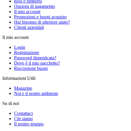
Resi e rimborsi
Opzioni di pagamento
Il mio account
Promozioni e buoni acquisto
Hai bisogno di ulteriore aiuto?
Clienti aziendali
Il mio account
Login
Registrazione
Password dimenticata?
Dove è il mio pacchetto?
Riscossione buoni
Informazioni Utili
Magazine
Noi e il nostro ambiente
Su di noi
Contattaci
Chi siamo
Il nostro gruppo