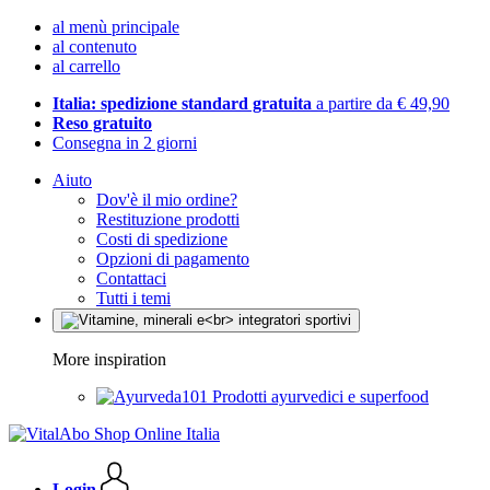
al menù principale
al contenuto
al carrello
Italia: spedizione standard gratuita
a partire da € 49,90
Reso gratuito
Consegna in 2 giorni
Aiuto
Dov'è il mio ordine?
Restituzione prodotti
Costi di spedizione
Opzioni di pagamento
Contattaci
Tutti i temi
More inspiration
Prodotti ayurvedici e superfood
Login