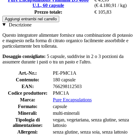
U.I., 60 capsule
(€ 4.180,91 / kg)
Prezzo totale:
€ 105,83
Aggiungi entrambi nel carrello
Descrizione
Questo integratore alimentare fornisce una combinazione di potassio
e magnesio nella forma di citrato organico facilmente assorbibile e
particolarmente ben tollerata.
Dosaggio consigliato:
5 capsule, suddivise in 2 o 3 porzioni da
assumere durante i pasti o tra un pasto e l'altro.
Art.-Nr.:
PE-PMC1A
Contenuto:
180 capsule
EAN:
766298112503
Codice produttore:
PMC1A
Marca:
Pure Encapsulations
Formato:
capsule
Minerali:
multi-minerali
Tipologia di
vegan, vegetariana, senza glutine, senza
alimentazione:
lattosio
Allergeni:
senza glutine, senza soia, senza lattosio