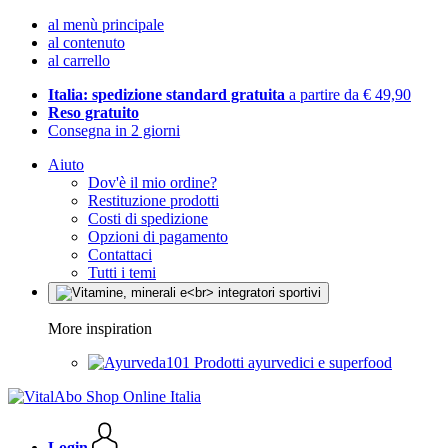
al menù principale
al contenuto
al carrello
Italia: spedizione standard gratuita
a partire da € 49,90
Reso gratuito
Consegna in 2 giorni
Aiuto
Dov'è il mio ordine?
Restituzione prodotti
Costi di spedizione
Opzioni di pagamento
Contattaci
Tutti i temi
More inspiration
Prodotti ayurvedici e superfood
Login