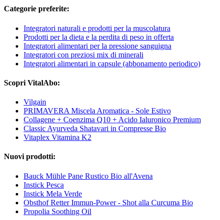
Categorie preferite:
Integratori naturali e prodotti per la muscolatura
Prodotti per la dieta e la perdita di peso in offerta
Integratori alimentari per la pressione sanguigna
Integratori con preziosi mix di minerali
Integratori alimentari in capsule (abbonamento periodico)
Scopri VitalAbo:
Vilgain
PRIMAVERA Miscela Aromatica - Sole Estivo
Collagene + Coenzima Q10 + Acido Ialuronico Premium
Classic Ayurveda Shatavari in Compresse Bio
Vitaplex Vitamina K2
Nuovi prodotti:
Bauck Mühle Pane Rustico Bio all'Avena
Instick Pesca
Instick Mela Verde
Obsthof Retter Immun-Power - Shot alla Curcuma Bio
Propolia Soothing Oil