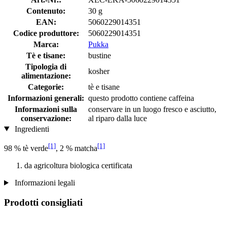
Contenuto:
30 g
EAN:
5060229014351
Codice produttore:
5060229014351
Marca:
Pukka
Tè e tisane:
bustine
Tipologia di
kosher
alimentazione:
Categorie:
tè e tisane
Informazioni generali:
questo prodotto contiene caffeina
Informazioni sulla
conservare in un luogo fresco e asciutto,
conservazione:
al riparo dalla luce
Ingredienti
[1]
[1]
98 % tè verde
, 2 % matcha
da agricoltura biologica certificata
Informazioni legali
Prodotti consigliati