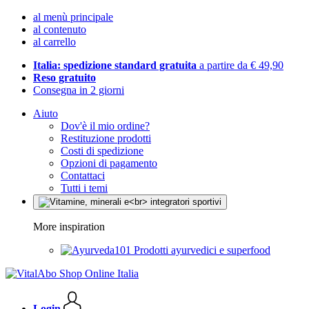
al menù principale
al contenuto
al carrello
Italia: spedizione standard gratuita
a partire da € 49,90
Reso gratuito
Consegna in 2 giorni
Aiuto
Dov'è il mio ordine?
Restituzione prodotti
Costi di spedizione
Opzioni di pagamento
Contattaci
Tutti i temi
More inspiration
Prodotti ayurvedici e superfood
Login