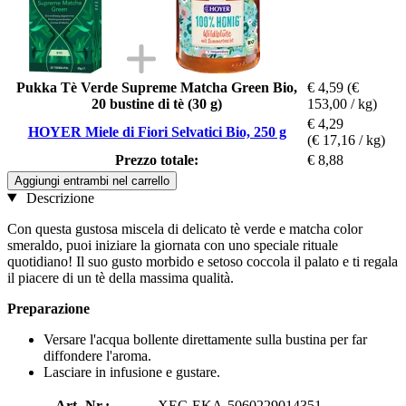
Pukka Tè Verde Supreme Matcha Green Bio,
€ 4,59
(€
20 bustine di tè (30 g)
153,00 / kg)
€ 4,29
HOYER Miele di Fiori Selvatici Bio, 250 g
(€ 17,16 / kg)
Prezzo totale:
€ 8,88
Aggiungi entrambi nel carrello
Descrizione
Con questa gustosa miscela di delicato tè verde e matcha color
smeraldo, puoi iniziare la giornata con uno speciale rituale
quotidiano! Il suo gusto morbido e setoso coccola il palato e ti regala
il piacere di un tè della massima qualità.
Preparazione
Versare l'acqua bollente direttamente sulla bustina per far
diffondere l'aroma.
Lasciare in infusione e gustare.
Art.-Nr.:
XEC-EKA-5060229014351