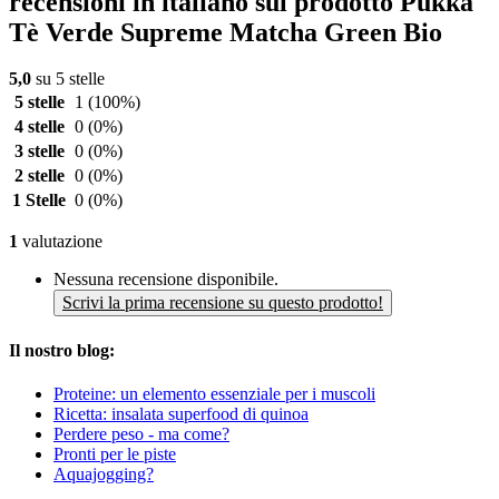
recensioni in italiano sul prodotto Pukka
Tè Verde Supreme Matcha Green Bio
5,0
su 5 stelle
5 stelle
1
(100%)
4 stelle
0
(0%)
3 stelle
0
(0%)
2 stelle
0
(0%)
1 Stelle
0
(0%)
1
valutazione
Nessuna recensione disponibile.
Scrivi la prima recensione su questo prodotto!
Il nostro blog:
Proteine: un elemento essenziale per i muscoli
Ricetta: insalata superfood di quinoa
Perdere peso - ma come?
Pronti per le piste
Aquajogging?