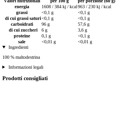
Valori nutrizionali
per 100 g
per porzione (60 g)
energia
1608 / 384 kj / kcal
963 / 230 kj / kcal
grassi
<0,1 g
<0,1 g
di cui grassi saturi
<0,1 g
<0,1 g
carboidrati
96 g
57,6 g
di cui zuccheri
6 g
3,6 g
proteine
0,1 g
<0,1 g
sale
<0,01 g
<0,01 g
Ingredienti
100 % maltodestrina
Informazioni legali
Prodotti consigliati