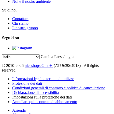
Noi e il nostro ambiente
Su di noi
Contattaci
Chi siamo
Il nostro gruppo
Seguici su
Cambia Paese/lingua
© 2010-2026
niceshops GmbH
(ATU63964918) - All rights
reserved.
Informazioni legali e termini di utilizzo
Protezione dei dati
Condizioni generali di contratto e politica di cancellazione
Dichiarazione di accessibilità
Impostazioni sulla protezione dei dati
Annullare qui i contratti di abbonamento
Azienda