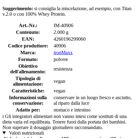
Suggerimento:
si consiglia la miscelazione, ad esempio, con Titan
v.2.0 o con 100% Whey Protein.
Art.-Nr.:
IM-40906
Contenuto:
2.000 g
EAN:
4260196299060
Codice produttore:
40906
Marca:
ironMaxx
Formato:
polvere
Obiettivo
resistenza
dell'allenamento:
Tipologia di
vegan
alimentazione:
Caratteristiche:
vegan
Informazioni sulla
conservare in un luogo fresco e asciutto,
conservazione:
al riparo dalla luce
Adatto per:
stomaco e intestino
i
Gli integratori alimentari non vanno intesi come sostituti di una
dieta varia ed equilibrata. Tenere fuori dalla portata dei bambini.
Non superare il dosaggio giornaliero raccomandato.
Valori nutrizionali