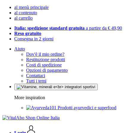
al menù principale
al contenuto
al carrello
Italia: spedizione standard gratuita
a partire da € 49,90
Reso gratuito
Consegna in 2 giorni
Aiuto
Dov'è il mio ordine?
Restituzione prodotti
Costi di spedizione
Opzioni di pagamento
Contattaci
Tutti i temi
More inspiration
Prodotti ayurvedici e superfood
Login