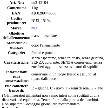
Art.-Nr.:
nu3-15194
Contenuto:
1 kg
EAN:
4260289446500
Codice
NU3_15194
produttore:
Marca:
nu3
Obiettivo
massa muscolare
dell'allenamento:
Momento di
dopo l'allenamento
utilizzo:
Categorie:
frullati e proteine
senza aspartame, senza fruttosio, senza gelatina,
Caratteristiche:
SENZA colorante, SENZA conservanti, senza
zuccheri aggiunti, senza esaltatori di sapidità
Informazioni
conservare in un luogo fresco e asciutto, al
sulla
riparo dalla luce
conservazione:
Può contenere
R – glutine, C - uovo, F - semi di soia, G - latte
tracce di:
i
Gli integratori alimentari non vanno intesi come sostituti di una
dieta varia ed equilibrata. Tenere fuori dalla portata dei bambini.
Non superare il dosaggio giornaliero raccomandato.