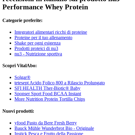
Performance Whey Protein
Categorie preferite:
Integratori alimentari ricchi di proteine
Proteine ​​per il tuo allenamento
Shake per ogni esigenza
Prodotti proteici di nu3
nu3 - Nutrizione sportiva
Scopri VitalAbo:
Solgar®
tetesept Acido Folico 800 a Rilascio Prolungato
SFI HEALTH Ther-Biotic® Baby
Sponser Sport Food BCAA Instant
More Nutrition Protein Tortilla Chips
Nuovi prodotti:
yfood Pasto da Bere Fresh Berry
Bauck Mühle Wunderbrot Bio - Originale
Instick Pesca e Frutto della Passione