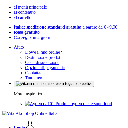
al menù principale
al contenuto
al carrello
Italia: spedizione standard gratuita
a partire da € 49,90
Reso gratuito
Consegna in 2 giorni
Aiuto
Dov'è il mio ordine?
Restituzione prodotti
Costi di spedizione
Opzioni di pagamento
Contattaci
Tutti i temi
More inspiration
Prodotti ayurvedici e superfood
Login