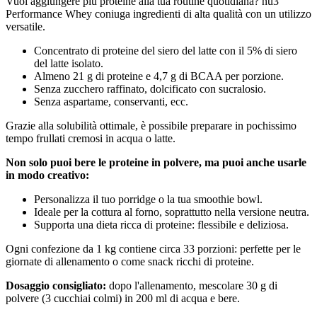
Vuoi aggiungere più proteine ​​alla tua routine quotidiana? nu3
Performance Whey coniuga ingredienti di alta qualità con un utilizzo
versatile.
Concentrato di proteine ​​del siero del latte con il 5% di siero
del latte isolato.
Almeno 21 g di proteine ​​e 4,7 g di BCAA per porzione.
Senza zucchero raffinato, dolcificato con sucralosio.
Senza aspartame, conservanti, ecc.
Grazie alla solubilità ottimale, è possibile preparare in pochissimo
tempo frullati cremosi in acqua o latte.
Non solo puoi bere le proteine ​​in polvere, ma puoi anche usarle
in modo creativo:
Personalizza il tuo porridge o la tua smoothie bowl.
Ideale per la cottura al forno, soprattutto nella versione neutra.
Supporta una dieta ricca di proteine: flessibile e deliziosa.
Ogni confezione da 1 kg contiene circa 33 porzioni: perfette per le
giornate di allenamento o come snack ricchi di proteine.
Dosaggio consigliato:
dopo l'allenamento, mescolare 30 g di
polvere (3 cucchiai colmi) in 200 ml di acqua e bere.