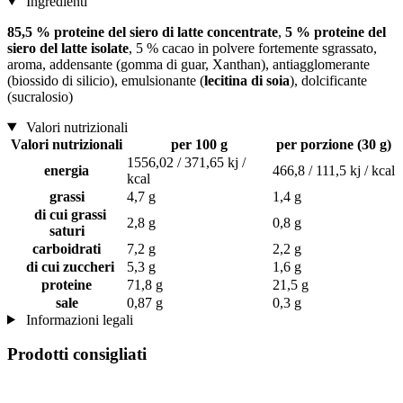
Ingredienti
85,5 % proteine del siero di latte concentrate
,
5 % proteine del
siero del latte isolate
, 5 % cacao in polvere fortemente sgrassato,
aroma, addensante (gomma di guar, Xanthan), antiagglomerante
(biossido di silicio), emulsionante (
lecitina di soia
), dolcificante
(sucralosio)
Valori nutrizionali
Valori nutrizionali
per 100 g
per porzione (30 g)
1556,02 / 371,65 kj /
energia
466,8 / 111,5 kj / kcal
kcal
grassi
4,7 g
1,4 g
di cui grassi
2,8 g
0,8 g
saturi
carboidrati
7,2 g
2,2 g
di cui zuccheri
5,3 g
1,6 g
proteine
71,8 g
21,5 g
sale
0,87 g
0,3 g
Informazioni legali
Prodotti consigliati