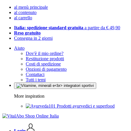
al menù principale
al contenuto
al carrello
Italia: spedizione standard gratuita
a partire da € 49,90
Reso gratuito
Consegna in 2 giorni
Aiuto
Dov'è il mio ordine?
Restituzione prodotti
Costi di spedizione
Opzioni di pagamento
Contattaci
Tutti i temi
More inspiration
Prodotti ayurvedici e superfood
Login