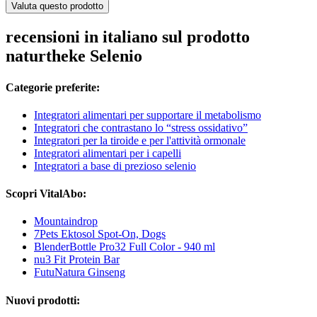
Valuta questo prodotto
recensioni in italiano sul prodotto
naturtheke Selenio
Categorie preferite:
Integratori alimentari per supportare il metabolismo
Integratori che contrastano lo “stress ossidativo”
Integratori per la tiroide e per l'attività ormonale
Integratori alimentari per i capelli
Integratori a base di prezioso selenio
Scopri VitalAbo:
Mountaindrop
7Pets Ektosol Spot-On, Dogs
BlenderBottle Pro32 Full Color - 940 ml
nu3 Fit Protein Bar
FutuNatura Ginseng
Nuovi prodotti: