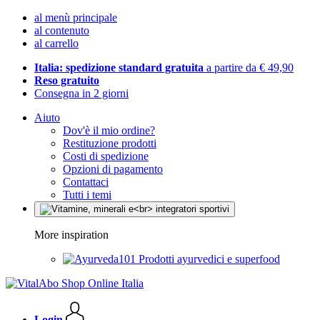
al menù principale
al contenuto
al carrello
Italia: spedizione standard gratuita
a partire da € 49,90
Reso gratuito
Consegna in 2 giorni
Aiuto
Dov'è il mio ordine?
Restituzione prodotti
Costi di spedizione
Opzioni di pagamento
Contattaci
Tutti i temi
More inspiration
Prodotti ayurvedici e superfood
Login