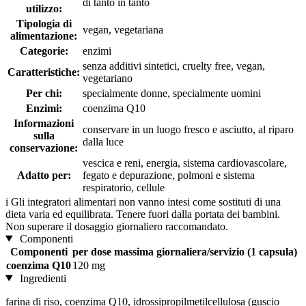
di tanto in tanto
utilizzo:
Tipologia di
vegan, vegetariana
alimentazione:
Categorie:
enzimi
senza additivi sintetici, cruelty free, vegan,
Caratteristiche:
vegetariano
Per chi:
specialmente donne, specialmente uomini
Enzimi:
coenzima Q10
Informazioni
conservare in un luogo fresco e asciutto, al riparo
sulla
dalla luce
conservazione:
vescica e reni, energia, sistema cardiovascolare,
Adatto per:
fegato e depurazione, polmoni e sistema
respiratorio, cellule
i
Gli integratori alimentari non vanno intesi come sostituti di una
dieta varia ed equilibrata. Tenere fuori dalla portata dei bambini.
Non superare il dosaggio giornaliero raccomandato.
Componenti
Componenti
per dose massima giornaliera/servizio (1 capsula)
coenzima Q10
120 mg
Ingredienti
farina di riso, coenzima Q10, idrossipropilmetilcellulosa (guscio