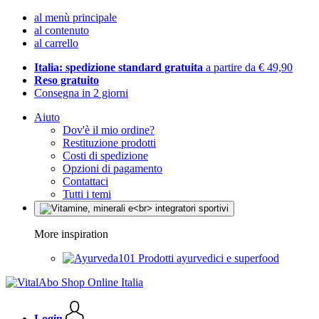
al menù principale
al contenuto
al carrello
Italia: spedizione standard gratuita
a partire da € 49,90
Reso gratuito
Consegna in 2 giorni
Aiuto
Dov'è il mio ordine?
Restituzione prodotti
Costi di spedizione
Opzioni di pagamento
Contattaci
Tutti i temi
More inspiration
Prodotti ayurvedici e superfood
Login