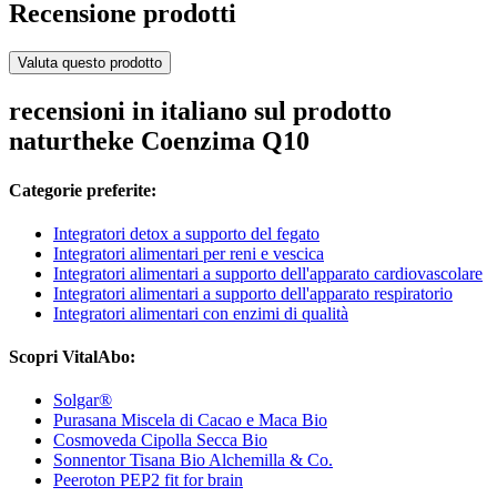
Recensione prodotti
Valuta questo prodotto
recensioni in italiano sul prodotto
naturtheke Coenzima Q10
Categorie preferite:
Integratori detox a supporto del fegato
Integratori alimentari per reni e vescica
Integratori alimentari a supporto dell'apparato cardiovascolare
Integratori alimentari a supporto dell'apparato respiratorio
Integratori alimentari con enzimi di qualità
Scopri VitalAbo:
Solgar®
Purasana Miscela di Cacao e Maca Bio
Cosmoveda Cipolla Secca Bio
Sonnentor Tisana Bio Alchemilla & Co.
Peeroton PEP2 fit for brain