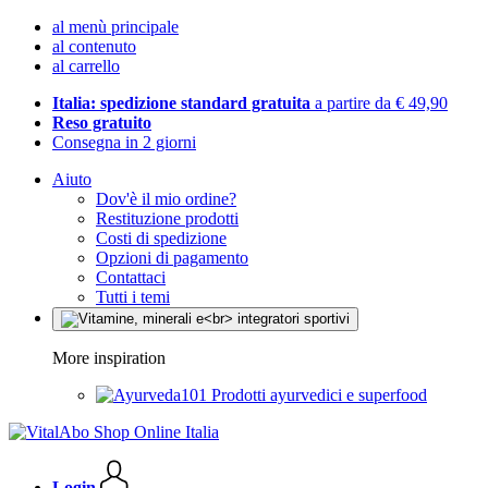
al menù principale
al contenuto
al carrello
Italia: spedizione standard gratuita
a partire da € 49,90
Reso gratuito
Consegna in 2 giorni
Aiuto
Dov'è il mio ordine?
Restituzione prodotti
Costi di spedizione
Opzioni di pagamento
Contattaci
Tutti i temi
More inspiration
Prodotti ayurvedici e superfood
Login