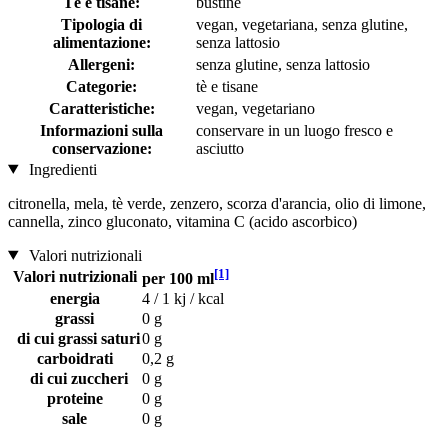
Tè e tisane:
bustine
Tipologia di
vegan, vegetariana, senza glutine,
alimentazione:
senza lattosio
Allergeni:
senza glutine, senza lattosio
Categorie:
tè e tisane
Caratteristiche:
vegan, vegetariano
Informazioni sulla
conservare in un luogo fresco e
conservazione:
asciutto
Ingredienti
citronella, mela, tè verde, zenzero, scorza d'arancia, olio di limone,
cannella, zinco gluconato, vitamina C (acido ascorbico)
Valori nutrizionali
[1]
Valori nutrizionali
per 100 ml
energia
4 / 1 kj / kcal
grassi
0 g
di cui grassi saturi
0 g
carboidrati
0,2 g
di cui zuccheri
0 g
proteine
0 g
sale
0 g