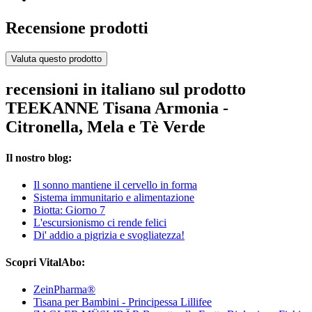
Recensione prodotti
Valuta questo prodotto
recensioni in italiano sul prodotto
TEEKANNE Tisana Armonia -
Citronella, Mela e Tè Verde
Il nostro blog:
Il sonno mantiene il cervello in forma
Sistema immunitario e alimentazione
Biotta: Giorno 7
L'escursionismo ci rende felici
Di' addio a pigrizia e svogliatezza!
Scopri VitalAbo:
ZeinPharma®
Tisana per Bambini - Principessa Lillifee