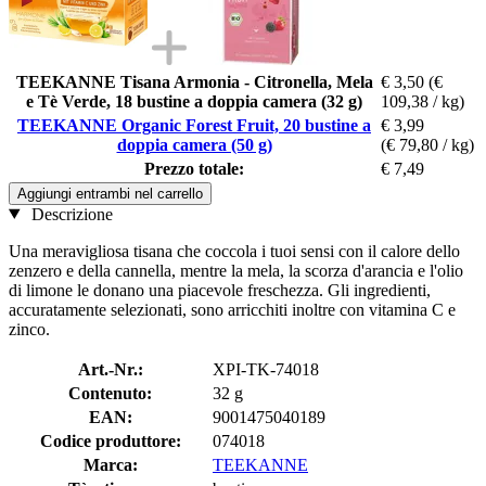
TEEKANNE Tisana Armonia - Citronella, Mela
€ 3,50
(€
e Tè Verde, 18 bustine a doppia camera (32 g)
109,38 / kg)
TEEKANNE Organic Forest Fruit, 20 bustine a
€ 3,99
doppia camera (50 g)
(€ 79,80 / kg)
Prezzo totale:
€ 7,49
Aggiungi entrambi nel carrello
Descrizione
Una meravigliosa tisana che coccola i tuoi sensi con il calore dello
zenzero e della cannella, mentre la mela, la scorza d'arancia e l'olio
di limone le donano una piacevole freschezza. Gli ingredienti,
accuratamente selezionati, sono arricchiti inoltre con vitamina C e
zinco.
Art.-Nr.:
XPI-TK-74018
Contenuto:
32 g
EAN:
9001475040189
Codice produttore:
074018
Marca:
TEEKANNE