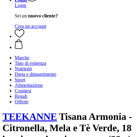
Login
Sei un
nuovo cliente?
Crea un account
Marche
Tipo di esigenza
Nutrienti
Dieta e dimagrimento
Sport
Alimentazione
Cosmesi
Regali
Offerte
TEEKANNE
Tisana Armonia -
Citronella, Mela e Tè Verde, 18