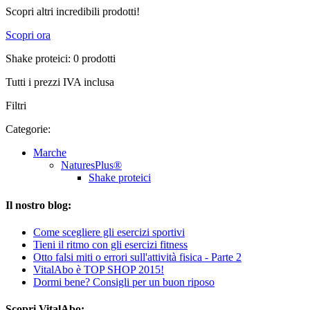
Scopri altri incredibili prodotti!
Scopri ora
Shake proteici: 0 prodotti
Tutti i prezzi IVA inclusa
Filtri
Categorie:
Marche
NaturesPlus®
Shake proteici
Il nostro blog:
Come scegliere gli esercizi sportivi
Tieni il ritmo con gli esercizi fitness
Otto falsi miti o errori sull'attività fisica - Parte 2
VitalAbo è TOP SHOP 2015!
Dormi bene? Consigli per un buon riposo
Scopri VitalAbo: