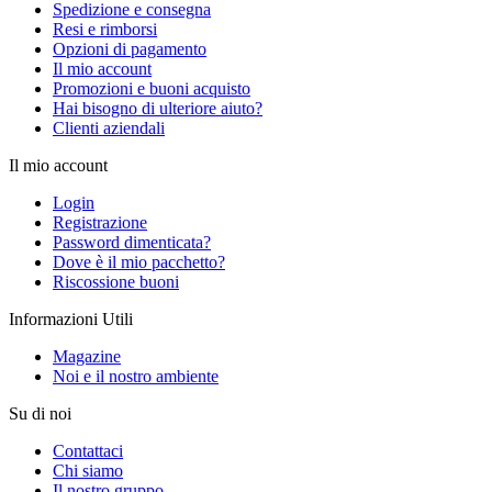
Spedizione e consegna
Resi e rimborsi
Opzioni di pagamento
Il mio account
Promozioni e buoni acquisto
Hai bisogno di ulteriore aiuto?
Clienti aziendali
Il mio account
Login
Registrazione
Password dimenticata?
Dove è il mio pacchetto?
Riscossione buoni
Informazioni Utili
Magazine
Noi e il nostro ambiente
Su di noi
Contattaci
Chi siamo
Il nostro gruppo