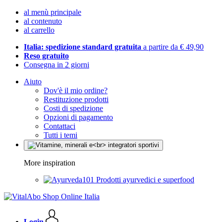
al menù principale
al contenuto
al carrello
Italia: spedizione standard gratuita
a partire da € 49,90
Reso gratuito
Consegna in 2 giorni
Aiuto
Dov'è il mio ordine?
Restituzione prodotti
Costi di spedizione
Opzioni di pagamento
Contattaci
Tutti i temi
More inspiration
Prodotti ayurvedici e superfood
Login