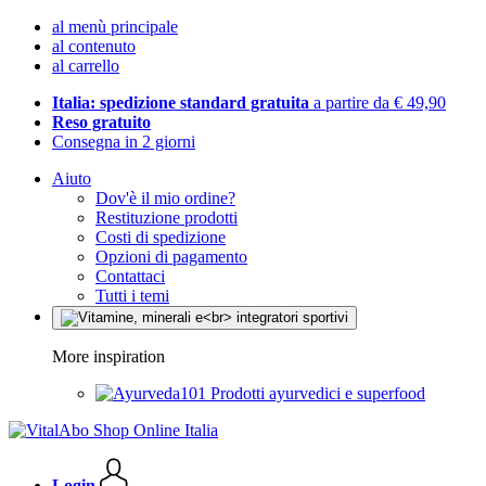
al menù principale
al contenuto
al carrello
Italia: spedizione standard gratuita
a partire da € 49,90
Reso gratuito
Consegna in 2 giorni
Aiuto
Dov'è il mio ordine?
Restituzione prodotti
Costi di spedizione
Opzioni di pagamento
Contattaci
Tutti i temi
More inspiration
Prodotti ayurvedici e superfood
Login