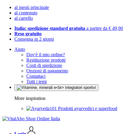
al menù principale
al contenuto
al carrello
Italia: spedizione standard gratuita
a partire da € 49,90
Reso gratuito
Consegna in 2 giorni
Aiuto
Dov'è il mio ordine?
Restituzione prodotti
Costi di spedizione
Opzioni di pagamento
Contattaci
Tutti i temi
More inspiration
Prodotti ayurvedici e superfood
Login