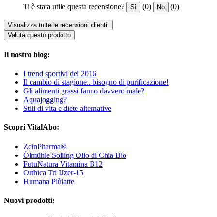
Ti è stata utile questa recensione?
(0)
(0)
Sì
No
Visualizza tutte le recensioni clienti.
Valuta questo prodotto
Il nostro blog:
I trend sportivi del 2016
Il cambio di stagione.. bisogno di purificazione!
Gli alimenti grassi fanno davvero male?
Aquajogging?
Stili di vita e diete alternative
Scopri VitalAbo:
ZeinPharma®
Ölmühle Solling Olio di Chia Bio
FutuNatura Vitamina B12
Orthica Tri IJzer-15
Humana Piùlatte
Nuovi prodotti: