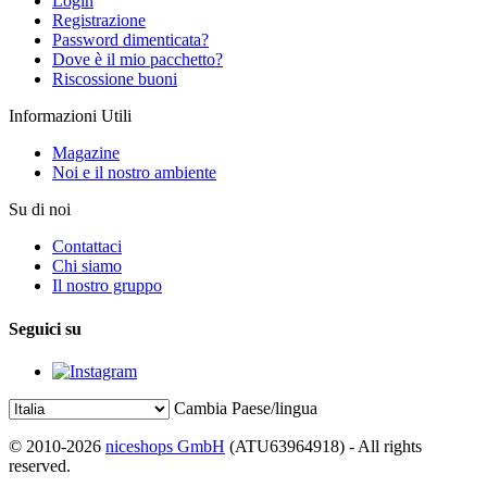
Login
Registrazione
Password dimenticata?
Dove è il mio pacchetto?
Riscossione buoni
Informazioni Utili
Magazine
Noi e il nostro ambiente
Su di noi
Contattaci
Chi siamo
Il nostro gruppo
Seguici su
Cambia Paese/lingua
© 2010-2026
niceshops GmbH
(ATU63964918) - All rights
reserved.