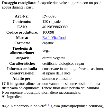
Dosaggio consigliato:
3 capsule due volte al giorno con un po' di
acqua durante i pasti.
Art.-Nr.:
RV-6098
Contenuto:
150 capsule
EAN:
4019839860989
Codice produttore:
106098
Marca:
Raab Vitalfood
Formato:
capsule
Tipologia di
vegan
alimentazione:
Categorie:
estratti vegetali
Caratteristiche:
certificato biologico, vegan
Informazioni sulla
conservare in un luogo fresco e asciutto,
conservazione:
al riparo dalla luce
Adatto per:
stomaco e intestino
i
Gli integratori alimentari non vanno intesi come sostituti di una
dieta varia ed equilibrata. Tenere fuori dalla portata dei bambini.
Non superare il dosaggio giornaliero raccomandato.
Ingredienti
[1]
84,2 % cinorrodo in polvere
, glassa (idrossipropilmetilcellulosa),