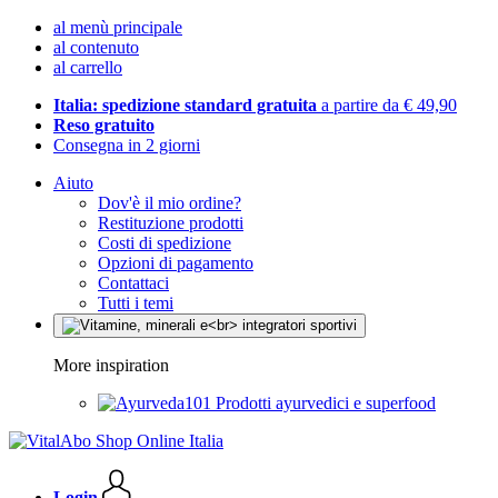
al menù principale
al contenuto
al carrello
Italia: spedizione standard gratuita
a partire da € 49,90
Reso gratuito
Consegna in 2 giorni
Aiuto
Dov'è il mio ordine?
Restituzione prodotti
Costi di spedizione
Opzioni di pagamento
Contattaci
Tutti i temi
More inspiration
Prodotti ayurvedici e superfood
Login