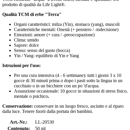
prodotto di qualità da Life Light®.
Qualità TCM di erbe "Terra"
Organi caratteristici: milza (Yin), stomaco (yang), muscoli
Caratteristiche mentali: Onestà (+ pensiero / -indecisione)
Emozioni: amore (+ cura / -preoccupazione)
Clima: umido
Sapore: dolce
Senso: senso del gusto (bocca)
Yin / Yang: equilibrio di Yin e Yang
Istruzioni per l'uso:
Per una cura intensiva (4 - 6 settimane): tutti i giorni 3 x 10
gocce di 30 minuti prima o dopo i pasti sotto la lingua in un
cucchiaio o in un bicchiere con un po 'd'acqua.
Assunzione occasionale: 10 gocce in situazioni di stress fisico,
mentale o psichico
.
Conservazione:
conservare in un luogo fresco, asciutto e al riparo
dalla luce. Tenere fuorii dalla portata dei bambini.
Art.-Nr.:
LL-20530
Contenuto:
50 ml