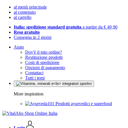
al menù principale
al contenuto
al carrello
Italia: spedizione standard gratuita
a partire da € 49,90
Reso gratuito
Consegna in 2 giorni
Aiuto
Dov'è il mio ordine?
Restituzione prodotti
Costi di spedizione
Opzioni di pagamento
Contattaci
Tutti i temi
More inspiration
Prodotti ayurvedici e superfood
Login