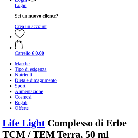
Login
Sei un
nuovo cliente?
Crea un account
Carrello
€ 0,00
Marche
Tipo di esigenza
Nutrienti
Dieta e dimagrimento
Sport
Alimentazione
Cosmesi
Regali
Offerte
Life Light
Complesso di Erbe
TCM / TEM Terra, 50 ml