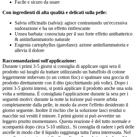
Facile e sicuro da usare
Con ingredienti di alta qualità e delicati sulla pelle:
Salvia officinalis (salvia): agisce contrastando un'eccessiva
sudorazione e ha un effetto rinfrescante
Unsea barbata: conosciuta per il suo forte effetto antibatterico
& antiinfiammatorio naturale
Eugenia cariophyllus (garofano): azione antinfiammatoria e
allevia il dolore
Raccomandazioni sull'applicazione:
Durante i primi 3-5 giorni si consiglia di applicare ogni sera il
prodotto sui luoghi da trattare utilizzando un batuffolo di cotone
leggermente imbevuto (o un cotton fioc) o spalmare una goccia di
prodotto direttamente con il dito (picchiettando più volte). Dopo i
primi 3-5 giorni intensi, si potrà applicare il prodotto anche una sola
volta a settimana. È consigliata l'applicazione durante la sera per i
seguenti motivi: durante la notte la lozione può essere arbita
completamente dalla pelle, in modo da avere l'effetto desiderato il
giorno seguente. Inoltre il rischio che la soluzione lasci residui o
macchie sui vestiti è minore. I primi giorni si può avvertire un
leggero prurito momentaneo. Questa reazione è del tutto normale e
scomparirà dopo circa 5-10 utilizzi.. Si consiglia di radere i peli delle
ascelle in modo che il liquido raggiunga tutta l'area interessata. Nel