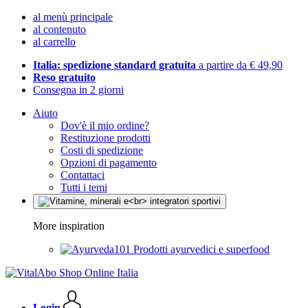
al menù principale
al contenuto
al carrello
Italia: spedizione standard gratuita
a partire da € 49,90
Reso gratuito
Consegna in 2 giorni
Aiuto
Dov'è il mio ordine?
Restituzione prodotti
Costi di spedizione
Opzioni di pagamento
Contattaci
Tutti i temi
More inspiration
Prodotti ayurvedici e superfood
Login