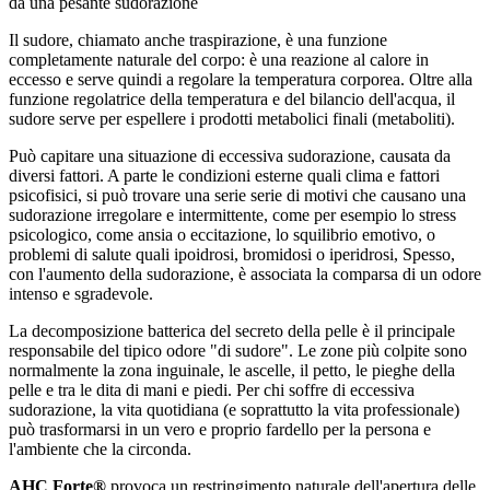
da una pesante sudorazione
Il sudore, chiamato anche traspirazione, è una funzione
completamente naturale del corpo: è una reazione al calore in
eccesso e serve quindi a regolare la temperatura corporea. Oltre alla
funzione regolatrice della temperatura e del bilancio dell'acqua, il
sudore serve per espellere i prodotti metabolici finali (metaboliti).
Può capitare una situazione di eccessiva sudorazione, causata da
diversi fattori. A parte le condizioni esterne quali clima e fattori
psicofisici, si può trovare una serie serie di motivi che causano una
sudorazione irregolare e intermittente, come per esempio lo stress
psicologico, come ansia o eccitazione, lo squilibrio emotivo, o
problemi di salute quali ipoidrosi, bromidosi o iperidrosi, Spesso,
con l'aumento della sudorazione, è associata la comparsa di un odore
intenso e sgradevole.
La decomposizione batterica del secreto della pelle è il principale
responsabile del tipico odore "di sudore". Le zone più colpite sono
normalmente la zona inguinale, le ascelle, il petto, le pieghe della
pelle e tra le dita di mani e piedi. Per chi soffre di eccessiva
sudorazione, la vita quotidiana (e soprattutto la vita professionale)
può trasformarsi in un vero e proprio fardello per la persona e
l'ambiente che la circonda.
AHC Forte®
provoca un restringimento naturale dell'apertura delle