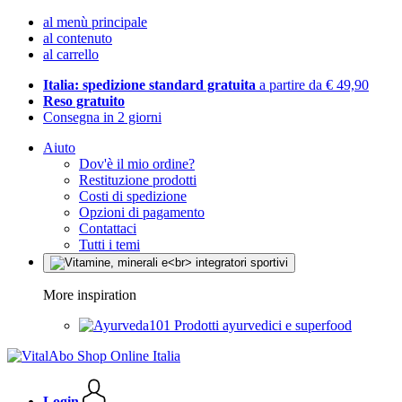
al menù principale
al contenuto
al carrello
Italia: spedizione standard gratuita
a partire da € 49,90
Reso gratuito
Consegna in 2 giorni
Aiuto
Dov'è il mio ordine?
Restituzione prodotti
Costi di spedizione
Opzioni di pagamento
Contattaci
Tutti i temi
More inspiration
Prodotti ayurvedici e superfood
Login