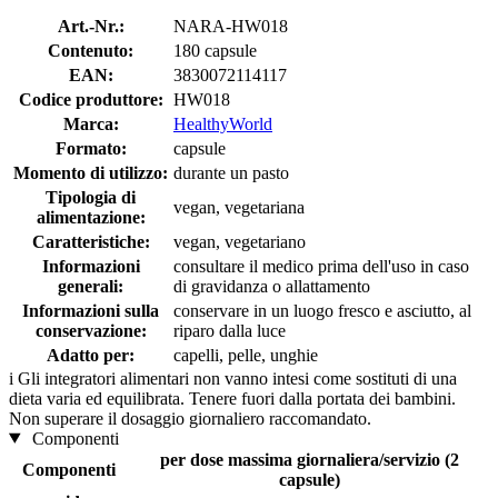
Art.-Nr.:
NARA-HW018
Contenuto:
180 capsule
EAN:
3830072114117
Codice produttore:
HW018
Marca:
HealthyWorld
Formato:
capsule
Momento di utilizzo:
durante un pasto
Tipologia di
vegan, vegetariana
alimentazione:
Caratteristiche:
vegan, vegetariano
Informazioni
consultare il medico prima dell'uso in caso
generali:
di gravidanza o allattamento
Informazioni sulla
conservare in un luogo fresco e asciutto, al
conservazione:
riparo dalla luce
Adatto per:
capelli, pelle, unghie
i
Gli integratori alimentari non vanno intesi come sostituti di una
dieta varia ed equilibrata. Tenere fuori dalla portata dei bambini.
Non superare il dosaggio giornaliero raccomandato.
Componenti
per dose massima giornaliera/servizio (2
Componenti
capsule)