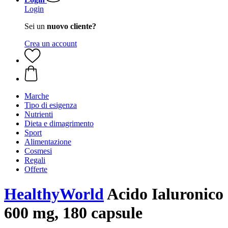
Login
Sei un
nuovo cliente?
Crea un account
Marche
Tipo di esigenza
Nutrienti
Dieta e dimagrimento
Sport
Alimentazione
Cosmesi
Regali
Offerte
HealthyWorld
Acido Ialuronico
600 mg, 180 capsule