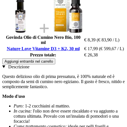
Govinda Olio di Cumino Nero Bio, 100
€ 8,39
(€ 83,90 / L)
ml
Nature Love Vitamine D3 + K2, 30 ml
€ 17,99
(€ 599,67 / L)
Prezzo totale:
€ 26,38
Aggiungi entrambi nel carrello
Descrizione
Questo delizioso olio di prima pressatura, è 100% naturale ed è
composto da semi di cumino nero egiziano. Il gusto è fresco, nitido e
semplicemente fantastico.
Modo d'uso
Puro:
1-2 cucchiaini al mattino.
In cucina:
l'olio non deve essere riscaldato e va aggiunto a
cottura ultimata. Provalo con un'insalata di pomodori o una
focaccia!
Come trattamento cosmetico:
ideale per pelli fragili e