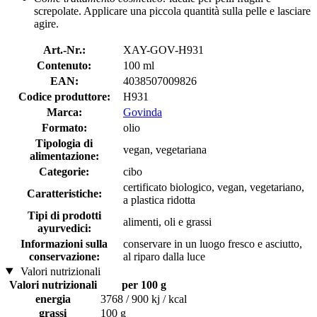
screpolate. Applicare una piccola quantità sulla pelle e lasciare
agire.
Art.-Nr.:
XAY-GOV-H931
Contenuto:
100 ml
EAN:
4038507009826
Codice produttore:
H931
Marca:
Govinda
Formato:
olio
Tipologia di
vegan, vegetariana
alimentazione:
Categorie:
cibo
certificato biologico, vegan, vegetariano,
Caratteristiche:
a plastica ridotta
Tipi di prodotti
alimenti, oli e grassi
ayurvedici:
Informazioni sulla
conservare in un luogo fresco e asciutto,
conservazione:
al riparo dalla luce
Valori nutrizionali
Valori nutrizionali
per 100 g
energia
3768 / 900 kj / kcal
grassi
100 g