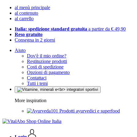
al menù principale
al contenuto
al carrello
Italia: spedizione standard gratuita
a partire da € 49,90
Reso gratuito
Consegna in 2 giorni
Aiuto
Dov'è il mio ordine?
Restituzione prodotti
Costi di spedizione
Opzioni di pagamento
Contattaci
Tutti i temi
More inspiration
Prodotti ayurvedici e superfood
Login