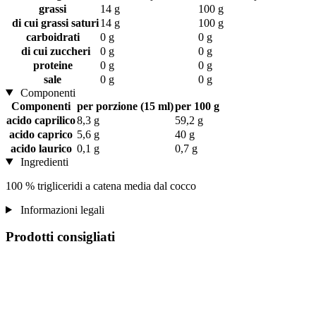
grassi
14 g
100 g
di cui grassi saturi
14 g
100 g
carboidrati
0 g
0 g
di cui zuccheri
0 g
0 g
proteine
0 g
0 g
sale
0 g
0 g
Componenti
Componenti
per porzione (15 ml)
per 100 g
acido caprilico
8,3 g
59,2 g
acido caprico
5,6 g
40 g
acido laurico
0,1 g
0,7 g
Ingredienti
100 % trigliceridi a catena media dal cocco
Informazioni legali
Prodotti consigliati