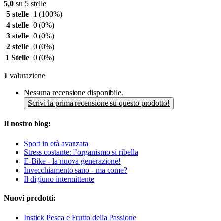
5,0
su 5 stelle
5 stelle
1
(100%)
4 stelle
0
(0%)
3 stelle
0
(0%)
2 stelle
0
(0%)
1 Stelle
0
(0%)
1
valutazione
Nessuna recensione disponibile.
Scrivi la prima recensione su questo prodotto!
Il nostro blog:
Sport in età avanzata
Stress costante: l’organismo si ribella
E-Bike - la nuova generazione!
Invecchiamento sano - ma come?
Il digiuno intermittente
Nuovi prodotti:
Instick Pesca e Frutto della Passione