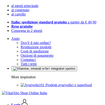
al menù principale
al contenuto
al carrello
Italia: spedizione standard gratuita
a partire da € 49,90
Reso gratuito
Consegna in 2 giorni
Aiuto
Dov'è il mio ordine?
Restituzione prodotti
Costi di spedizione
Opzioni di pagamento
Contattaci
Tutti i temi
More inspiration
Prodotti ayurvedici e superfood
Login