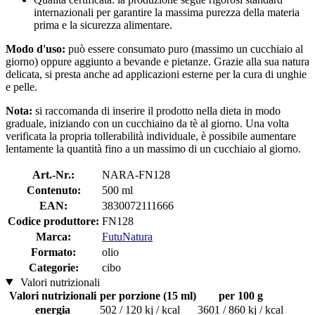
internazionali per garantire la massima purezza della materia
prima e la sicurezza alimentare.
Modo d'uso:
può essere consumato puro (massimo un cucchiaio al
giorno) oppure aggiunto a bevande e pietanze. Grazie alla sua natura
delicata, si presta anche ad applicazioni esterne per la cura di unghie
e pelle.
Nota:
si raccomanda di inserire il prodotto nella dieta in modo
graduale, iniziando con un cucchiaino da tè al giorno. Una volta
verificata la propria tollerabilità individuale, è possibile aumentare
lentamente la quantità fino a un massimo di un cucchiaio al giorno.
Art.-Nr.:
NARA-FN128
Contenuto:
500 ml
EAN:
3830072111666
Codice produttore:
FN128
Marca:
FutuNatura
Formato:
olio
Categorie:
cibo
Valori nutrizionali
Valori nutrizionali
per porzione (15 ml)
per 100 g
energia
502 / 120 kj / kcal
3601 / 860 kj / kcal