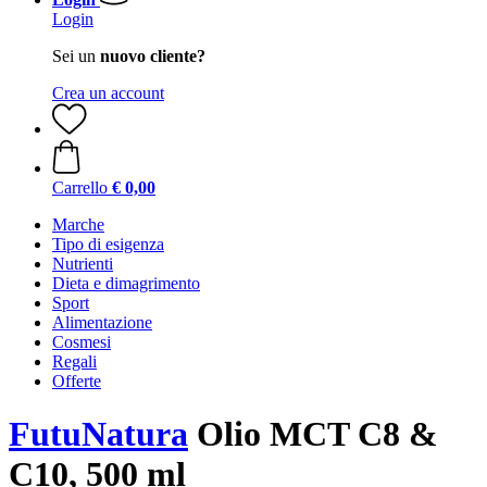
Login
Sei un
nuovo cliente?
Crea un account
Carrello
€ 0,00
Marche
Tipo di esigenza
Nutrienti
Dieta e dimagrimento
Sport
Alimentazione
Cosmesi
Regali
Offerte
FutuNatura
Olio MCT C8 &
C10, 500 ml