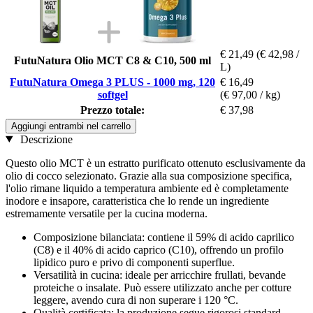
€ 21,49
(€ 42,98 /
FutuNatura Olio MCT C8 & C10, 500 ml
L)
FutuNatura Omega 3 PLUS - 1000 mg, 120
€ 16,49
softgel
(€ 97,00 / kg)
Prezzo totale:
€ 37,98
Aggiungi entrambi nel carrello
Descrizione
Questo olio MCT è un estratto purificato ottenuto esclusivamente da
olio di cocco selezionato. Grazie alla sua composizione specifica,
l'olio rimane liquido a temperatura ambiente ed è completamente
inodore e insapore, caratteristica che lo rende un ingrediente
estremamente versatile per la cucina moderna.
Composizione bilanciata: contiene il 59% di acido caprilico
(C8) e il 40% di acido caprico (C10), offrendo un profilo
lipidico puro e privo di componenti superflue.
Versatilità in cucina: ideale per arricchire frullati, bevande
proteiche o insalate. Può essere utilizzato anche per cotture
leggere, avendo cura di non superare i 120 °C.
Qualità certificata: la produzione segue rigorosi standard