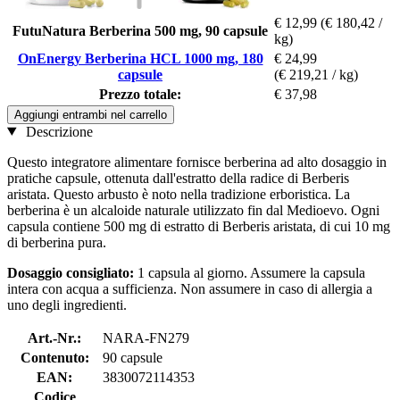
€ 12,99
(€ 180,42 /
FutuNatura Berberina 500 mg, 90 capsule
kg)
OnEnergy Berberina HCL 1000 mg, 180
€ 24,99
capsule
(€ 219,21 / kg)
Prezzo totale:
€ 37,98
Aggiungi entrambi nel carrello
Descrizione
Questo integratore alimentare fornisce berberina ad alto dosaggio in
pratiche capsule, ottenuta dall'estratto della radice di Berberis
aristata. Questo arbusto è noto nella tradizione erboristica. La
berberina è un alcaloide naturale utilizzato fin dal Medioevo. Ogni
capsula contiene 500 mg di estratto di Berberis aristata, di cui 10 mg
di berberina pura.
Dosaggio consigliato:
1 capsula al giorno. Assumere la capsula
intera con acqua a sufficienza. Non assumere in caso di allergia a
uno degli ingredienti.
Art.-Nr.:
NARA-FN279
Contenuto:
90 capsule
EAN:
3830072114353
Codice