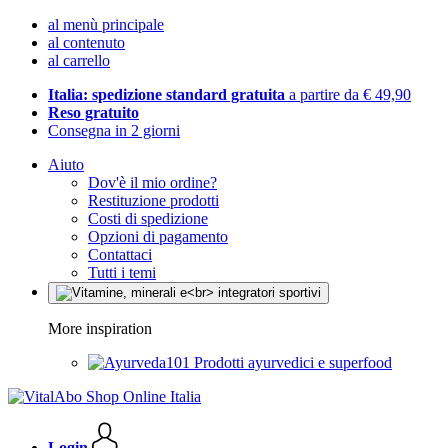
al menù principale
al contenuto
al carrello
Italia: spedizione standard gratuita
a partire da € 49,90
Reso gratuito
Consegna in 2 giorni
Aiuto
Dov'è il mio ordine?
Restituzione prodotti
Costi di spedizione
Opzioni di pagamento
Contattaci
Tutti i temi
More inspiration
Prodotti ayurvedici e superfood
Login